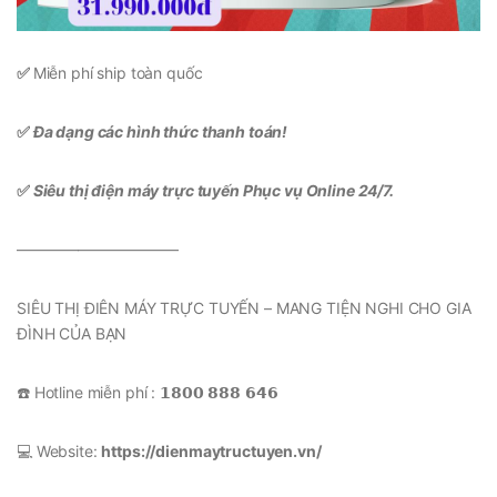
✅
Miễn phí ship toàn quốc
✅
Đa dạng các hình thức thanh toán!
✅
Siêu thị điện máy trực tuyến Phục vụ Online 24/7.
——————————–
SIÊU THỊ ĐIÊN MÁY TRỰC TUYẾN – MANG TIỆN NGHI CHO GIA
ĐÌNH CỦA BẠN
☎️ Hotline miễn phí : 𝟭𝟴𝟬𝟬 𝟴𝟴𝟴 𝟲𝟰𝟲
💻 Website:
https://dienmaytructuyen.vn/