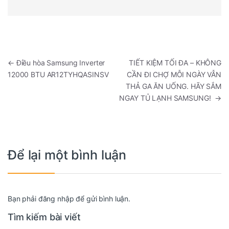
Điều hướng bài viết
←
Điều hòa Samsung Inverter
TIẾT KIỆM TỐI ĐA – KHÔNG
12000 BTU AR12TYHQASINSV
CẦN ĐI CHỢ MỖI NGÀY VẪN
THẢ GA ĂN UỐNG. HÃY SẮM
NGAY TỦ LẠNH SAMSUNG!
→
Để lại một bình luận
Bạn phải
đăng nhập
để gửi bình luận.
Tìm kiếm bài viết