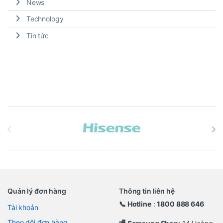
News
Technology
Tin tức
Brands Carousel
Quản lý đơn hàng
Thông tin liên hệ
📞 Hotline
:
1800 888 646
Tài khoản
Theo dõi đơn hàng