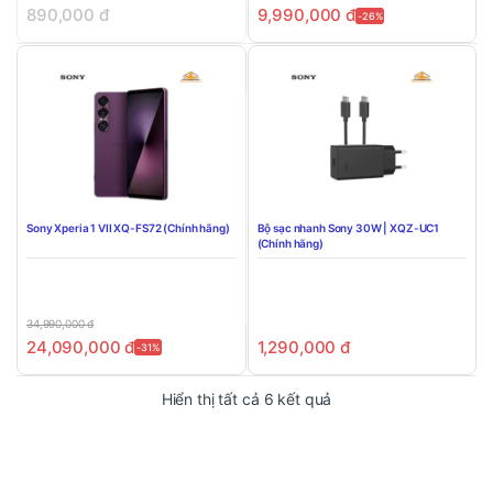
890,000
đ
9,990,000
đ
-26%
Sony Xperia 1 VII XQ-FS72 (Chính hãng)
Bộ sạc nhanh Sony 30W | XQZ-UC1
(Chính hãng)
34,990,000
đ
24,090,000
đ
1,290,000
đ
-31%
Đã sắp xếp theo mới n
Hiển thị tất cả 6 kết quả