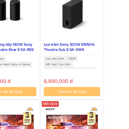
ông dây 180W Sony
Loa trầm Sony 300W BRAVIA
atre Rear 9 SA-RS9
Theatre Sub 8 SA-SW8
sau
Loa siêu trầm
300W
oa thanh Sony A-Series
Kết hợp 2 loa trầm
Kết hợp với loa thanh Sony A-Series
000
đ
8,990,000
đ
m vào giỏ hàng
Thêm vào giỏ hàng
MỚI 2026