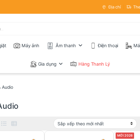
Địa chỉ
The
iặt
Máy ảnh
Âm thanh
Điện thoại
Má
Gia dụng
Hàng Thanh Lý
& Audio
 Audio
MỚI 2026