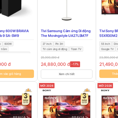
Sony 600W BRAVIA
Tivi Samsung Cảm ứng Di động
Tivi Sony B
ub 9 SA-SW9
The Movingstyle UA27LSM7F
55XR30M2
m
600W
27 inch
Pin 3H
55 inch
Dir
a trầm
TV cảm ứng di động
Tizen TV
Google TV
loa thanh Sony A-Series
29,900,000
đ
23,990,000
đ
,000
đ
24,880,000
đ
21,490,
-17%
m vào giỏ hàng
Thê
Xem chi tiết
MỚI 2026
MỚI 2026