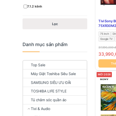
7.1.2 kênh
Tivi Sony B
Lọc
75XR30M
75 inch
Di
Google TV
Danh mục sản phẩm
37,990,000
33,990
Thê
Top Sale
Máy Giặt Toshiba Siêu Sale
MỚI 2026
SAMSUNG SIÊU ƯU ĐÃI
TOSHIBA LIFE STYLE
Tủ chăm sóc quần áo
Tivi & Audio