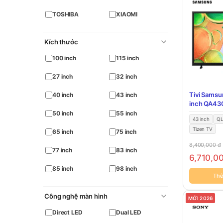
TOSHIBA
XIAOMI
Kích thước
100 inch
115 inch
27 inch
32 inch
Tivi Samsu
40 inch
43 inch
inch QA43
50 inch
55 inch
43 inch
Q
Tizen TV
65 inch
75 inch
8,400,000
đ
77 inch
83 inch
6,710,0
85 inch
98 inch
Thê
Công nghệ màn hình
MỚI 2026
Direct LED
Dual LED