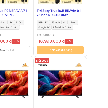
rue RGB BRAVIA 7 II
Tivi Sony True RGB BRAVIA 9 II
-98XR70M2
75 inch K-75XR90M2
8 inch
4K
120Hz
RGB LED
75 inch
4K
120Hz
Bảo hành 3 năm
Google TV
Bảo hành 3 năm
đ
129,990,000
đ
,000
đ
118,990,000
đ
-6%
-8%
Thêm vào giỏ hàng
Xem chi tiết
MỚI 2026