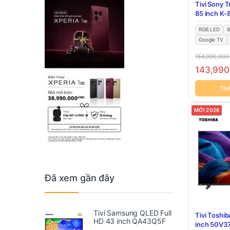
Tivi Sony 
85 inch K
RGB LED
8
Google TV
154,990,00
143,99
Thê
MỚI 2026
Đã xem gần đây
Tivi Samsung QLED Full
Tivi Toshi
HD 43 inch QA43Q5F
inch 50V3