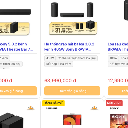
Sony 5.0.2 kênh
Hệ thống rạp hát ba loa 3.0.2
Loa sau kh
IA Theatre Bar 7
kênh 405W Sony BRAVIA
BRAVIA The
Theatre Trio HT-A8
2 kênh
405W
Có thể kết hợp thêm loa phụ
180W
Loa 
ợp thêm loa phụ
Kết hợp 2 loa trầm
Kết hợp với l
a trầm
,000
đ
63,990,000
đ
12,990,
m vào giỏ hàng
Thêm vào giỏ hàng
Thê
HÀNG SẮP VỀ
MỚI 2026