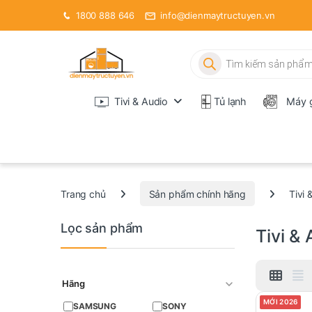
1800 888 646
info@dienmaytructuyen.vn
Tìm kiếm sản phẩm
Tivi & Audio
Tủ lạnh
Máy g
Trang chủ
Sản phẩm chính hãng
Tivi 
Lọc sản phẩm
Tivi &
Hãng
MỚI 2026
SAMSUNG
SONY