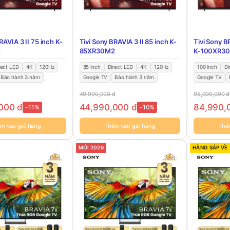
RAVIA 3 II 75 inch K-
Tivi Sony BRAVIA 3 II 85 inch K-
Tivi Sony B
2
85XR30M2
K-100XR3
rect LED
4K
120Hz
85 inch
Direct LED
4K
120Hz
100 inch
Di
Bảo hành 3 năm
Google TV
Bảo hành 3 năm
Google TV
đ
49,990,000
đ
95,990,000
đ
,000
đ
44,990,000
đ
84,990
-11%
-10%
m vào giỏ hàng
Thêm vào giỏ hàng
Thê
MỚI 2026
HÀNG SẮP VỀ