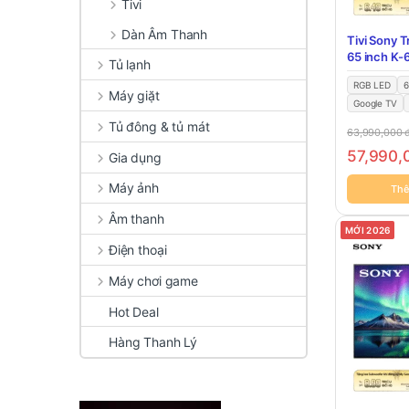
Tivi
Dàn Âm Thanh
Tivi Sony 
65 inch K
Tủ lạnh
RGB LED
6
Máy giặt
Google TV
Tủ đông & tủ mát
63,990,000
57,990
Gia dụng
Máy ảnh
Thê
Âm thanh
MỚI 2026
Điện thoại
Máy chơi game
Hot Deal
Hàng Thanh Lý