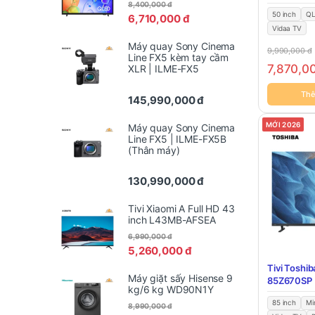
8,400,000
đ
50 inch
Q
6,710,000
đ
Vidaa TV
Máy quay Sony Cinema
9,990,000
đ
Line FX5 kèm tay cầm
7,870,0
XLR | ILME-FX5
Thê
145,990,000
đ
MỚI 2026
Máy quay Sony Cinema
Line FX5 | ILME-FX5B
(Thân máy)
130,990,000
đ
Tivi Xiaomi A Full HD 43
inch L43MB-AFSEA
6,990,000
đ
5,260,000
đ
Tivi Toshib
Máy giặt sấy Hisense 9
85Z670SP
kg/6 kg WD90N1Y
85 inch
Mi
8,990,000
đ