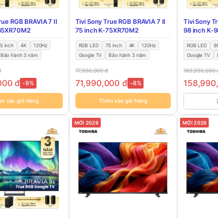
True RGB BRAVIA 7 II
Tivi Sony True RGB BRAVIA 7 II
Tivi Sony T
-65XR70M2
75 inch K-75XR70M2
98 inch K
5 inch
4K
120Hz
RGB LED
75 inch
4K
120Hz
RGB LED
9
Bảo hành 3 năm
Google TV
Bảo hành 3 năm
Google TV
đ
77,990,000
đ
169,990,000
,000
đ
71,990,000
đ
158,990
-9%
-8%
m vào giỏ hàng
Thêm vào giỏ hàng
MỚI 2026
MỚI 2026