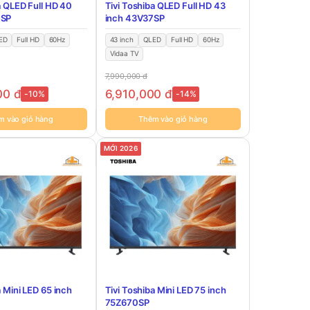
a QLED Full HD 40
Tivi Toshiba QLED Full HD 43
7SP
inch 43V37SP
ED
Full HD
60Hz
43 inch
QLED
Full HD
60Hz
Vidaa TV
7,990,000
đ
00
đ
6,910,000
đ
-10%
-14%
m vào giỏ hàng
Thêm vào giỏ hàng
MỚI 2026
a Mini LED 65 inch
Tivi Toshiba Mini LED 75 inch
75Z670SP