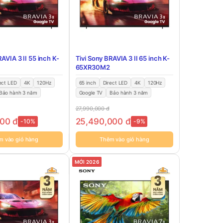
RAVIA 3 II 55 inch K-
Tivi Sony BRAVIA 3 II 65 inch K-
65XR30M2
ect LED
4K
120Hz
65 inch
Direct LED
4K
120Hz
Bảo hành 3 năm
Google TV
Bảo hành 3 năm
27,990,000
đ
000
đ
25,490,000
đ
-10%
-9%
m vào giỏ hàng
Thêm vào giỏ hàng
MỚI 2026