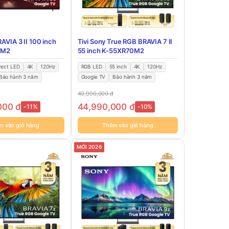
RAVIA 3 II 100 inch
Tivi Sony True RGB BRAVIA 7 II
0M2
55 inch K-55XR70M2
rect LED
4K
120Hz
RGB LED
55 inch
4K
120Hz
Bảo hành 3 năm
Google TV
Bảo hành 3 năm
49,990,000
đ
,000
đ
44,990,000
đ
-11%
-10%
m vào giỏ hàng
Thêm vào giỏ hàng
MỚI 2026