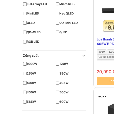
Full Array LED
Micro RGB
Mini LED
Neo QLED
OLED
QD-Mini LED
QD-OLED
QLED
Loa thanh 
RGB LED
405W BRAV
HT-A7100
405W
5.0.
Công suất
Có thể kết h
Kết hợp 2 lo
1000W
120W
20,990
250W
350W
Thê
400W
405W
450W
500W
585W
600W