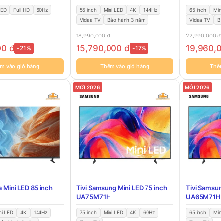
LED
Full HD
60Hz
55 inch
Mini LED
4K
144Hz
65 inch
Min
Vidaa TV
Bảo hành 3 năm
Vidaa TV
B
18,990,000
đ
22,990,000
đ
00
đ
15,790,000
đ
19,960,
-21%
-17%
m vào giỏ hàng
Thêm vào giỏ hàng
Thê
MỚI 2026
MỚI 2026
a Mini LED 85 inch
Tivi Samsung Mini LED 75 inch
Tivi Samsun
UA75M71H
UA65M71H
ni LED
4K
144Hz
75 inch
Mini LED
4K
60Hz
65 inch
Min