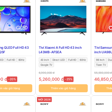
ng QLED Full HD 43
Tivi Xiaomi A Full HD 43 inch
Tivi Samsu
Q5F
L43MB-AFSEA
inch UA98
LED
Full HD
60Hz
43 inch
Direct LED
Full HD
60Hz
98 inch
Dua
Google TV
Tizen TV
6,990,000
đ
55,900,000
đ
00
đ
5,260,000
đ
46,850,
-20%
-25%
m vào giỏ hàng
Thêm vào giỏ hàng
Thê
MỚI 2026