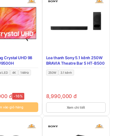
ng Crystal UHD 98
Loa thanh Sony 5.1 kênh 250W
U9500H
BRAVIA Theatre Bar 5 HT-B500
l LED
4K
144Hz
250W
3.1 kênh
000
đ
8,990,000
đ
-16%
m vào giỏ hàng
Xem chi tiết