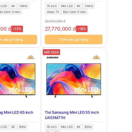
i LED
4K
144Hz
75 inch
Mini LED
4K
144Hz
ảo hành 3 năm
Vidaa TV
Bảo hành 3 năm
33,990,000
đ
000
đ
27,770,000
đ
-13%
-18%
m vào giỏ hàng
Thêm vào giỏ hàng
MỚI 2026
g Mini LED 65 inch
Tivi Samsung Mini LED 55 inch
UA55M71H
i LED
4K
60Hz
55 inch
Mini LED
4K
60Hz