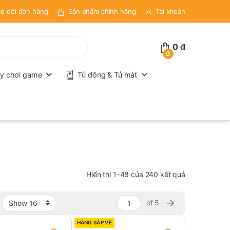
o dõi đơn hàng
Sản phẩm chính hãng
Tài khoản
0
đ
0
y chơi game
Tủ đông & Tủ mát
Đã sắp xếp t
Hiển thị 1–48 của 240 kết quả
→
of 5
HÀNG SẮP VỀ