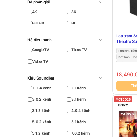
Độ phân giải
4K
8K
Full HD
HD
Loa trầm 
Hệ điều hành
Theatre S
GoogleTV
Tizen TV
Loa siêu trầ
Kết hợp 2 lo
Vidaa TV
Kết hợp với 
18,490
Kiểu Soundbar
Thê
11.1.4 kênh
2.1 kênh
3.0.2 kênh
3.1 kênh
MỚI 2026
3.1.2 kênh
4.0.4 kênh
5.0.2 kênh
5.1 kênh
5.1.2 kênh
7.0.2 kênh