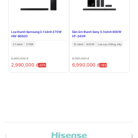
Loa thanh Samsung 3.1 kênh 370W
Dàn âm thanh Sony 5.1 kênh 600W
HW-B650D
HT-S40R
3.1 kênh
370W
5.1 kênh
600W
Loa sau không dây
6,900,000
đ
8,490,000
đ
2,990,000
đ
6,990,000
đ
-57%
-18%
Brands Carousel