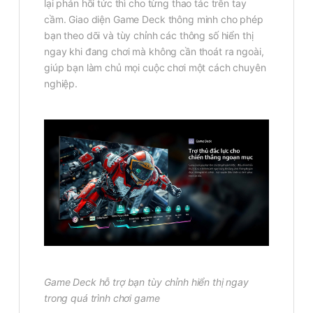
lại phản hồi tức thì cho từng thao tác trên tay
cầm. Giao diện Game Deck thông minh cho phép
bạn theo dõi và tùy chỉnh các thông số hiển thị
ngay khi đang chơi mà không cần thoát ra ngoài,
giúp bạn làm chủ mọi cuộc chơi một cách chuyên
nghiệp.
Game Deck hỗ trợ bạn tùy chỉnh hiển thị ngay
trong quá trình chơi game