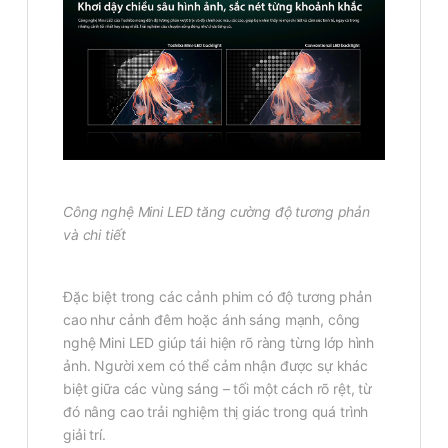
Công nghệ Mini LED tăng cường độ tương phản
và chi tiết
Đặc biệt trong các cảnh phim có độ tương phản
cao như cảnh đêm hoặc ánh sáng mạnh, công
nghệ Mini LED giúp tái hiện rõ ràng từng lớp hình
ảnh. Người xem có thể cảm nhận được sự khác
biệt giữa các vùng sáng – tối một cách rõ rệt, từ
đó nâng cao trải nghiệm thị giác trong quá trình
giải trí.