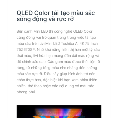
QLED Color tái tạo màu sắc
sống động và rực rỡ
Bên cạnh Mini LED thì công nghệ QLED Color
cũng đóng vai trò quan trọng trong việc tái tạo
màu sắc trên tivi Mini LED Toshiba AI 4K 75 Inch
75Z670SP. Nhờ khả năng hiển thị hơn một tỷ sắc
thái màu, tivi hứa hẹn mang đến dải màu rộng và
độ chính xác cao. Các gam màu được thể hiện rõ
ràng, từ những tông màu nhẹ nhàng đến những
màu sắc rực rỡ. Điều này giúp hình ảnh trở nên
chân thực hơn, đặc biệt khi bạn xem phim thiên
nhiên, thể thao hoặc các nội dung có màu sắc
phong phú.