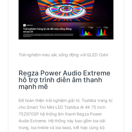
Trải nghiệm màu sắc sống động với QLED Color
Regza Power Audio Extreme
hỗ trợ trình diễn âm thanh
mạnh mẽ
Để hoàn thiện trải nghiệm giải trí, Toshiba trang bị
cho Smart Tivi Mini LED Toshiba AI 4K 75 Inch
75Z670SP hệ thống âm thanh Regza Power
Audio Extreme. Hệ thống này bao gồm loa dải
trung, loa treble và loa bass, kết hợp cùng bộ