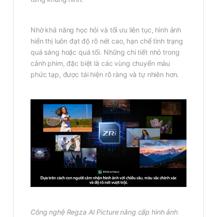
Nhờ khả năng học hỏi và tối ưu liên tục, hình ảnh
hiển thị luôn đạt độ rõ nét cao, hạn chế tình trạng
quá sáng hoặc quá tối. Những chi tiết nhỏ trong
cảnh phim, đặc biệt là các vùng chuyển màu
phức tạp, được tái hiện rõ ràng và tự nhiên hơn.
Công nghệ Regza AI Picture nâng cấp hình ảnh