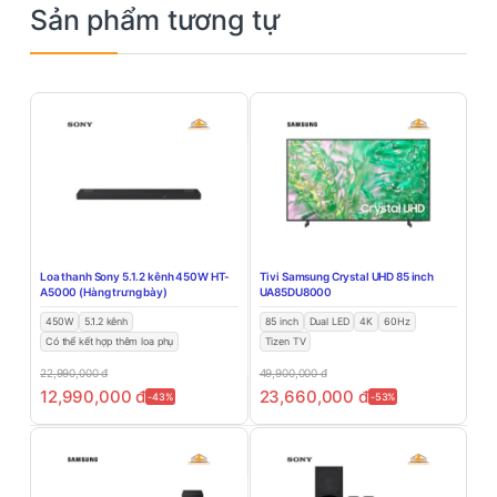
Sản phẩm tương tự
Loa thanh Sony 5.1.2 kênh 450W HT-
Tivi Samsung Crystal UHD 85 inch
A5000 (Hàng trưng bày)
UA85DU8000
450W
5.1.2 kênh
85 inch
Dual LED
4K
60Hz
Có thể kết hợp thêm loa phụ
Tizen TV
22,990,000
đ
49,900,000
đ
12,990,000
đ
23,660,000
đ
-43%
-53%