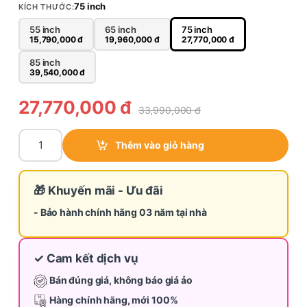
75 inch
KÍCH THƯỚC:
55 inch
65 inch
75 inch
15,790,000
đ
19,960,000
đ
27,770,000
đ
85 inch
39,540,000
đ
27,770,000
đ
33,990,000
đ
Tivi Toshiba Mini LED 75 inch 75Z670SP quantity
Thêm vào giỏ hàng
🎁 Khuyến mãi - Ưu đãi
- Bảo hành chính hãng 03 năm tại nhà
✓ Cam kết dịch vụ
Bán đúng giá, không báo giá ảo
Hàng chính hãng, mới 100%