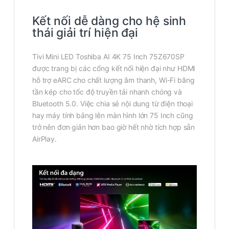
Kết nối dễ dàng cho hệ sinh
thái giải trí hiện đại
Tivi Mini LED Toshiba AI 4K 75 Inch 75Z670SP
được trang bị các cổng kết nối hiện đại như HDMI
hỗ trợ eARC cho chất lượng âm thanh, Wi-Fi băng
tần kép cho tốc độ truyền tải nhanh chóng và
Bluetooth 5.0. Việc chia sẻ nội dung từ điện thoại
hay máy tính bảng lên màn hình lớn 75 Inch cũng
trở nên đơn giản hơn bao giờ hết nhờ tích hợp sẵn
AirPlay.