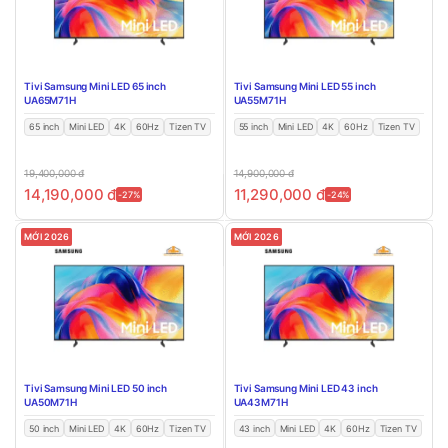
Tivi Samsung Mini LED 65 inch
Tivi Samsung Mini LED 55 inch
UA65M71H
UA55M71H
65 inch
Mini LED
4K
60Hz
Tizen TV
55 inch
Mini LED
4K
60Hz
Tizen TV
19,400,000
đ
14,900,000
đ
14,190,000
đ
11,290,000
đ
-27%
-24%
MỚI 2026
MỚI 2026
Tivi Samsung Mini LED 50 inch
Tivi Samsung Mini LED 43 inch
UA50M71H
UA43M71H
50 inch
Mini LED
4K
60Hz
Tizen TV
43 inch
Mini LED
4K
60Hz
Tizen TV