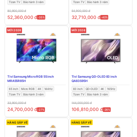
Tizen TV
Bảo hành 3 năm
Tizen TV
Bảo hành 3 năm
80,900,000
đ
54,900,000
đ
52,360,000
đ
32,710,000
đ
-35%
-40%
MỚI 2026
MỚI 2026
Tivi Samsung Micro RGB 55 inch
Tivi Samsung QD-OLED 83 inch
MRA55R85H
QA83S95H
65 inch
Micro RGB
4K
144Hz
83 inch
QD-OLED
4K
165Hz
Tizen TV
Bảo hành 3 năm
Tizen TV
Bảo hành 3 năm
33,900,000
đ
144,000,000
đ
24,700,000
đ
106,810,000
đ
-27%
-26%
HÀNG SẮP VỀ
HÀNG SẮP VỀ