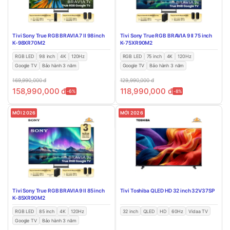
Tivi Sony True RGB BRAVIA 7 II 98 inch
Tivi Sony True RGB BRAVIA 9 II 75 inch
K-98XR70M2
K-75XR90M2
RGB LED
98 inch
4K
120Hz
RGB LED
75 inch
4K
120Hz
Google TV
Bảo hành 3 năm
Google TV
Bảo hành 3 năm
169,990,000
đ
129,990,000
đ
158,990,000
đ
118,990,000
đ
-6%
-8%
MỚI 2026
MỚI 2026
Tivi Sony True RGB BRAVIA 9 II 85 inch
Tivi Toshiba QLED HD 32 inch 32V37SP
K-85XR90M2
RGB LED
85 inch
4K
120Hz
32 inch
QLED
HD
60Hz
Vidaa TV
Google TV
Bảo hành 3 năm