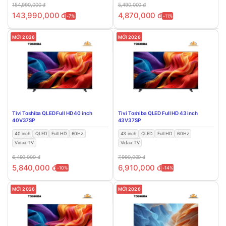
154,990,000
đ
5,490,000
đ
143,990,000
đ
4,870,000
đ
-7%
-11%
MỚI 2026
MỚI 2026
Tivi Toshiba QLED Full HD 40 inch
Tivi Toshiba QLED Full HD 43 inch
40V37SP
43V37SP
40 inch
QLED
Full HD
60Hz
43 inch
QLED
Full HD
60Hz
Vidaa TV
Vidaa TV
6,490,000
đ
7,990,000
đ
5,840,000
đ
6,910,000
đ
-10%
-14%
MỚI 2026
MỚI 2026