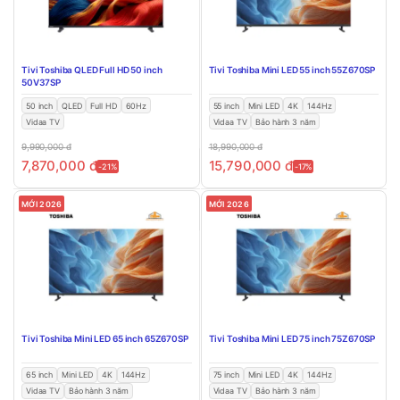
Tivi Toshiba QLED Full HD 50 inch
Tivi Toshiba Mini LED 55 inch 55Z670SP
50V37SP
50 inch
QLED
Full HD
60Hz
55 inch
Mini LED
4K
144Hz
Vidaa TV
Vidaa TV
Bảo hành 3 năm
9,990,000
đ
18,990,000
đ
7,870,000
đ
15,790,000
đ
-21%
-17%
MỚI 2026
MỚI 2026
Tivi Toshiba Mini LED 65 inch 65Z670SP
Tivi Toshiba Mini LED 75 inch 75Z670SP
65 inch
Mini LED
4K
144Hz
75 inch
Mini LED
4K
144Hz
Vidaa TV
Bảo hành 3 năm
Vidaa TV
Bảo hành 3 năm