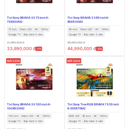
Tivi Sony BRAVIA 3 II 75 inch K-
Tivi Sony BRAVIA 3 II 85 inch K-
75XR30M2
85XR30M2
75 inch
Direct LED
4K
120Hz
85 inch
Direct LED
4K
120Hz
Google TV
Bảo hành 3 năm
Google TV
Bảo hành 3 năm
37,990,000
đ
49,990,000
đ
33,990,000
đ
44,990,000
đ
-11%
-10%
MỚI 2026
MỚI 2026
Tivi Sony BRAVIA 3 II 100 inch K-
Tivi Sony True RGB BRAVIA 7 II 55 inch
100XR30M2
K-55XR70M2
100 inch
Direct LED
4K
120Hz
RGB LED
55 inch
4K
120Hz
Google TV
Bảo hành 3 năm
Google TV
Bảo hành 3 năm