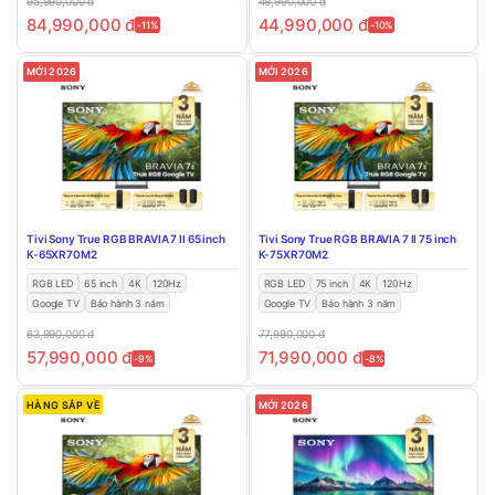
95,990,000
đ
49,990,000
đ
84,990,000
đ
44,990,000
đ
-11%
-10%
MỚI 2026
MỚI 2026
Tivi Sony True RGB BRAVIA 7 II 65 inch
Tivi Sony True RGB BRAVIA 7 II 75 inch
K-65XR70M2
K-75XR70M2
RGB LED
65 inch
4K
120Hz
RGB LED
75 inch
4K
120Hz
Google TV
Bảo hành 3 năm
Google TV
Bảo hành 3 năm
63,990,000
đ
77,990,000
đ
57,990,000
đ
71,990,000
đ
-9%
-8%
HÀNG SẮP VỀ
MỚI 2026