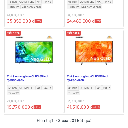
75 inch
QD-Mini LED
4K
144Hz
65 inch
QD-Mini LED
4K
144Hz
Tizen TV
Bảo hành 3 năm
Tizen TV
Bảo hành 3 năm
44,900,000
đ
30,900,000
đ
35,350,000
đ
24,480,000
đ
-21%
-21%
MỚI 2026
MỚI 2026
Tivi Samsung Neo QLED 55 inch
Tivi Samsung Neo QLED 85 inch
QA55QN80H
QA85QN70H
55 inch
QD-Mini LED
4K
144Hz
85 inch
QD-Mini LED
4K
60Hz
Tizen TV
Tizen TV
24,900,000
đ
52,900,000
đ
19,770,000
đ
41,510,000
đ
-21%
-22%
Đã sắp xếp theo mớ
Hiển thị 1–48 của 201 kết quả