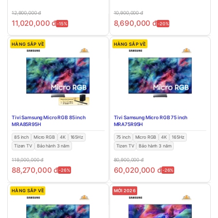
12,900,000
đ
10,900,000
đ
11,020,000
đ
8,690,000
đ
-15%
-20%
HÀNG SẮP VỀ
HÀNG SẮP VỀ
Tivi Samsung Micro RGB 85 inch
Tivi Samsung Micro RGB 75 inch
MRA85R95H
MRA75R95H
85 inch
Micro RGB
4K
165Hz
75 inch
Micro RGB
4K
165Hz
Tizen TV
Bảo hành 3 năm
Tizen TV
Bảo hành 3 năm
119,000,000
đ
80,900,000
đ
88,270,000
đ
60,020,000
đ
-26%
-26%
HÀNG SẮP VỀ
MỚI 2026