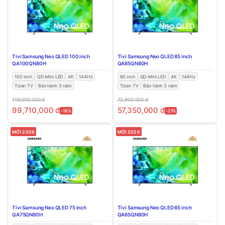
Tivi Samsung Neo QLED 100 inch
Tivi Samsung Neo QLED 85 inch
QA100QN80H
QA85QN80H
100 inch
QD-Mini LED
4K
144Hz
85 inch
QD-Mini LED
4K
144Hz
Tizen TV
Bảo hành 3 năm
Tizen TV
Bảo hành 3 năm
119,000,000
đ
72,900,000
đ
99,710,000
đ
57,350,000
đ
-16%
-21%
MỚI 2026
MỚI 2026
Tivi Samsung Neo QLED 75 inch
Tivi Samsung Neo QLED 65 inch
QA75QN80H
QA65QN80H