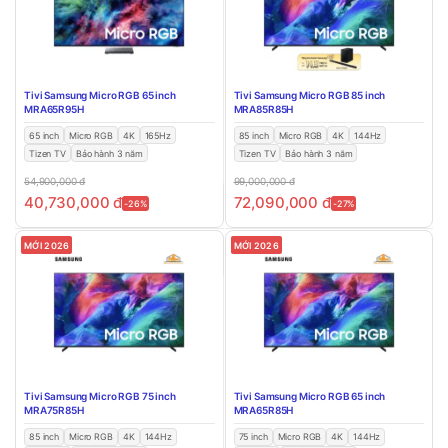
Tivi Samsung Micro RGB 65 inch
Tivi Samsung Micro RGB 85 inch
MRA65R95H
MRA85R85H
65 inch
Micro RGB
4K
165Hz
85 inch
Micro RGB
4K
144Hz
Tizen TV
Bảo hành 3 năm
Tizen TV
Bảo hành 3 năm
54,900,000
đ
99,000,000
đ
40,730,000
đ
72,090,000
đ
-26%
-27%
MỚI 2026
MỚI 2026
Tivi Samsung Micro RGB 75 inch
Tivi Samsung Micro RGB 65 inch
MRA75R85H
MRA65R85H
85 inch
Micro RGB
4K
144Hz
75 inch
Micro RGB
4K
144Hz