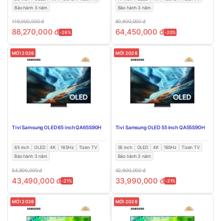
Bảo hành 3 năm
Bảo hành 3 năm
119,000,000
đ
80,900,000
đ
88,270,000
đ
64,450,000
đ
-26%
-20%
MỚI 2026
MỚI 2026
Tivi Samsung OLED 65 inch QA65S90H
Tivi Samsung OLED 55 inch QA55S90H
65 inch
OLED
4K
165Hz
Tizen TV
55 inch
OLED
4K
165Hz
Tizen TV
Bảo hành 3 năm
Bảo hành 3 năm
54,900,000
đ
42,900,000
đ
43,490,000
đ
33,990,000
đ
-21%
-21%
MỚI 2026
MỚI 2026