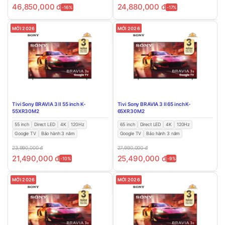
46,850,000
đ
24,880,000
đ
-16%
-17%
MỚI 2026
MỚI 2026
Tivi Sony BRAVIA 3 II 55 inch K-
Tivi Sony BRAVIA 3 II 65 inch K-
55XR30M2
65XR30M2
55 inch
Direct LED
4K
120Hz
65 inch
Direct LED
4K
120Hz
Google TV
Bảo hành 3 năm
Google TV
Bảo hành 3 năm
23,990,000
đ
27,990,000
đ
21,490,000
đ
25,490,000
đ
-10%
-9%
MỚI 2026
MỚI 2026