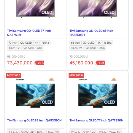
Tivi Samsung QD-OLED 77 inch
Tivi Samsung QD-OLED 65 inch
QA77S95H
QA65S95H
77 inch
QD-OLED
4K
165Hz
65 inch
QD-OLED
4K
165Hz
Tizen TV
Bảo hành 3 năm
Tizen TV
Bảo hành 3 năm
98,000,000
đ
75,000,000
đ
73,430,000
đ
45,180,000
đ
-25%
-40%
MỚI 2026
MỚI 2026
Tivi Samsung OLED 83 inch QA83S90H
Tivi Samsung OLED 77 inch QA77S90H
83 inch
OLED
4K
165Hz
Tizen TV
77 inch
OLED
4K
165Hz
Tizen TV