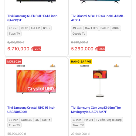
Tivi Samsung QLED Full HD 43 inch
Tivi Xiaomi A Full HD 43 inch L43MB-
QA43Q5F
AFSEA
43 inch
QLED
Full HD
60Hz
43 inch
Direct LED
Full HD
60Hz
Tizen TV
Google TV
8,400,000
đ
6,990,000
đ
6,710,000
đ
5,260,000
đ
-20%
-25%
MỚI 2026
HÀNG SẮP VỀ
Tivi Samsung Crystal UHD 98 inch
Tivi Samsung Cảm ứng Di động The
UA98U9500H
Movingstyle UA27LSM7F
98 inch
Dual LED
4K
144Hz
27 inch
Pin 3H
TV cảm ứng di động
Tizen TV
Tizen TV
55,900,000
đ
29,900,000
đ