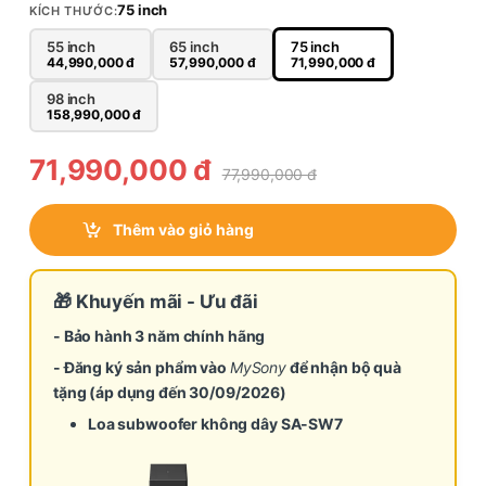
75 inch
KÍCH THƯỚC:
55 inch
65 inch
75 inch
44,990,000
đ
57,990,000
đ
71,990,000
đ
98 inch
158,990,000
đ
71,990,000
đ
77,990,000
đ
Thêm vào giỏ hàng
🎁 Khuyến mãi - Ưu đãi
- Bảo hành 3 năm chính hãng
- Đăng ký sản phẩm vào
MySony
để nhận bộ quà
tặng
(áp dụng đến 30/09/2026)
Loa subwoofer không dây SA-SW7