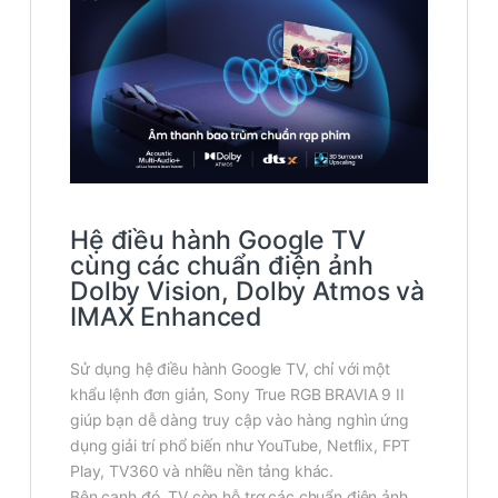
Hệ điều hành Google TV
cùng các chuẩn điện ảnh
Dolby Vision, Dolby Atmos và
IMAX Enhanced
Sử dụng hệ điều hành Google TV, chỉ với một
khẩu lệnh đơn giản, Sony True RGB BRAVIA 9 II
giúp bạn dễ dàng truy cập vào hàng nghìn ứng
dụng giải trí phổ biến như YouTube, Netflix, FPT
Play, TV360 và nhiều nền tảng khác.
Bên cạnh đó, TV còn hỗ trợ các chuẩn điện ảnh