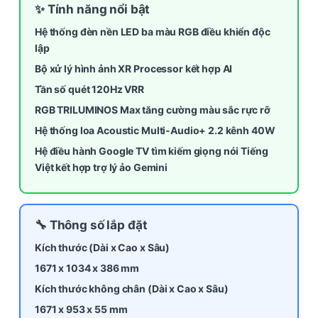
✨ Tính năng nổi bật
Hệ thống đèn nền LED ba màu RGB điều khiển độc
lập
Bộ xử lý hình ảnh XR Processor kết hợp AI
Tần số quét 120Hz VRR
RGB TRILUMINOS Max tăng cường màu sắc rực rỡ
Hệ thống loa Acoustic Multi-Audio+ 2.2 kênh 40W
Hệ điều hành Google TV tìm kiếm giọng nói Tiếng
Việt kết hợp trợ lý ảo Gemini
🔧 Thông số lắp đặt
Kích thước (Dài x Cao x Sâu)
1671 x 1034 x 386 mm
Kích thước không chân (Dài x Cao x Sâu)
1671 x 953 x 55 mm