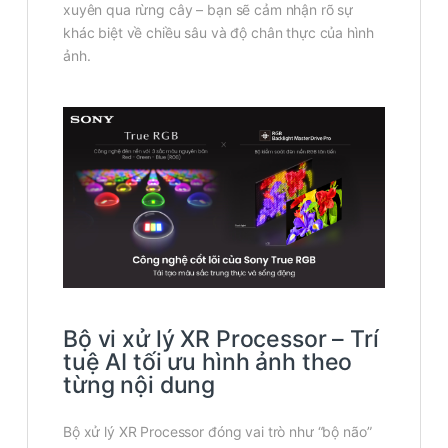
xuyên qua rừng cây – bạn sẽ cảm nhận rõ sự
khác biệt về chiều sâu và độ chân thực của hình
ảnh.
Bộ vi xử lý XR Processor – Trí
tuệ AI tối ưu hình ảnh theo
từng nội dung
Bộ xử lý XR Processor đóng vai trò như “bộ não”