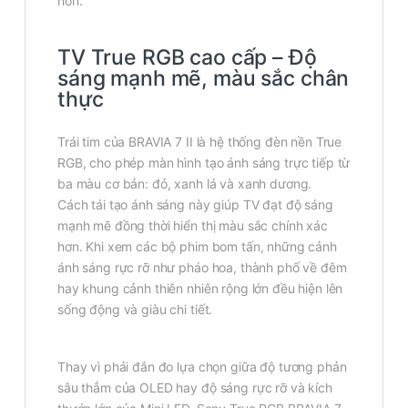
hơn.
TV True RGB cao cấp – Độ
sáng mạnh mẽ, màu sắc chân
thực
Trái tim của BRAVIA 7 II là hệ thống đèn nền True
RGB, cho phép màn hình tạo ánh sáng trực tiếp từ
ba màu cơ bản: đỏ, xanh lá và xanh dương.
Cách tái tạo ánh sáng này giúp TV đạt độ sáng
mạnh mẽ đồng thời hiển thị màu sắc chính xác
hơn. Khi xem các bộ phim bom tấn, những cảnh
ánh sáng rực rỡ như pháo hoa, thành phố về đêm
hay khung cảnh thiên nhiên rộng lớn đều hiện lên
sống động và giàu chi tiết.
Thay vì phải đắn đo lựa chọn giữa độ tương phản
sâu thẳm của OLED hay độ sáng rực rỡ và kích