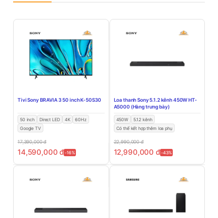
Tivi Sony BRAVIA 3 50 inch K-50S30
Loa thanh Sony 5.1.2 kênh 450W HT-
A5000 (Hàng trưng bày)
50 inch
Direct LED
4K
60Hz
450W
5.1.2 kênh
Google TV
Có thể kết hợp thêm loa phụ
17,390,000
đ
22,990,000
đ
14,590,000
đ
12,990,000
đ
-16%
-43%