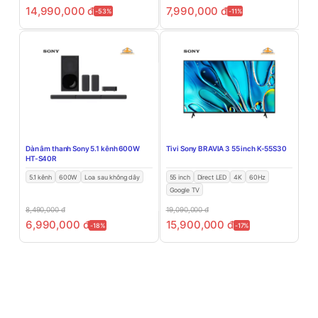
14,990,000
đ
7,990,000
đ
-53%
-11%
Dàn âm thanh Sony 5.1 kênh 600W
Tivi Sony BRAVIA 3 55 inch K-55S30
HT-S40R
5.1 kênh
600W
Loa sau không dây
55 inch
Direct LED
4K
60Hz
Google TV
8,490,000
đ
19,090,000
đ
6,990,000
đ
15,900,000
đ
-18%
-17%