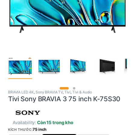
BRAVIA LED 4K
,
Sony BRAVIA TV
,
Tivi
,
Tivi & Audio
Tivi Sony BRAVIA 3 75 inch K-75S30
Availability:
Còn 15 trong kho
75 inch
KÍCH THƯỚC: