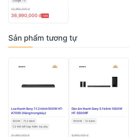
Google TV
42,990,000
đ
36,990,000
đ
-14%
Sản phẩm tương tự
Loa thanh Sony 7.1.2 kênh 500W HT-
Dàn âm thanh Sony 5.1 kênh 1000W
A7000 (Hàng trưng bày)
HT-S500RF
500W
7.1.2 kênh
1000W
5.1 kênh
Có thể kết hợp thêm loa phụ
31,990,000
đ
8,990,000
đ