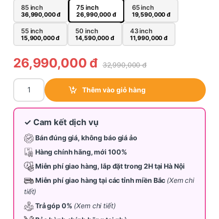
85 inch
75 inch
65 inch
36,990,000
đ
26,990,000
đ
19,590,000
đ
55 inch
50 inch
43 inch
15,900,000
đ
14,590,000
đ
11,990,000
đ
26,990,000
đ
32,990,000
đ
Tivi Sony BRAVIA 3 75 inch K-75S30 quantity
Thêm vào giỏ hàng
✓ Cam kết dịch vụ
Bán đúng giá, không báo giá ảo
Hàng chính hãng, mới 100%
Miễn phí giao hàng, lắp đặt trong 2H tại Hà Nội
Miễn phí giao hàng tại các tỉnh miền Bắc
(Xem chi
tiết)
Trả góp 0%
(Xem chi tiết)