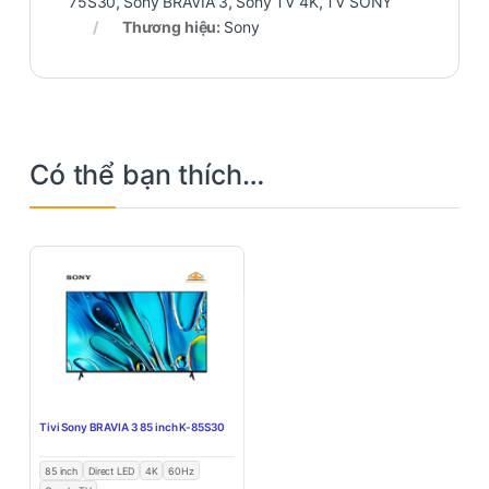
75S30
,
Sony BRAVIA 3
,
Sony TV 4K
,
TV SONY
Thương hiệu:
Sony
Có thể bạn thích…
Tivi Sony BRAVIA 3 85 inch K-85S30
85 inch
Direct LED
4K
60Hz