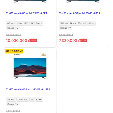
Tivi Xiaomi A 65 inch L65MB-ASEA
Tivi Xiaomi A 55 inch L55MB-ASEA
65 inch
Direct LED
4K
60Hz
55 inch
Direct LED
4K
60Hz
Google TV
Google TV
13,900,000
đ
9,990,000
đ
10,000,000
đ
7,320,000
đ
-28%
-27%
HÀNG SẮP VỀ
Tivi Xiaomi A 43 inch L43MB-AUSEA
43 inch
Direct LED
4K
60Hz
Google TV
7,990,000
đ