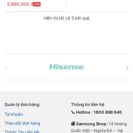
5,860,000
đ
-27%
Đã sắp xếp theo mới n
Hiển thị tất cả 3 kết quả
Brands Carousel
Quản lý đơn hàng
Thông tin liên hệ
📞 Hotline
:
1800 888 646
Tài khoản
Theo dõi đơn hàng
🏬 Samsung Shop:
14 Hoàng
Quốc Việt – Nghĩa Đô – Hà
Thông Tin Liên Hệ