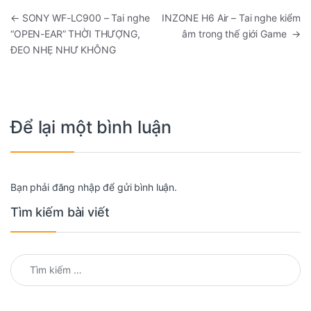
Điều hướng bài viết
←
SONY WF-LC900 – Tai nghe
INZONE H6 Air – Tai nghe kiểm
“OPEN-EAR” THỜI THƯỢNG,
âm trong thế giới Game
→
ĐEO NHẸ NHƯ KHÔNG
Để lại một bình luận
Bạn phải
đăng nhập
để gửi bình luận.
Tìm kiếm bài viết
Tìm kiếm cho: