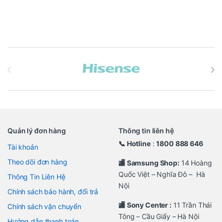
Brands Carousel
Quản lý đơn hàng
Thông tin liên hệ
📞 Hotline
:
1800 888 646
Tài khoản
Theo dõi đơn hàng
🏬 Samsung Shop:
14 Hoàng
Quốc Việt – Nghĩa Đô – Hà
Thông Tin Liên Hệ
Nội
Chính sách bảo hành, đổi trả
🏬 Sony Center :
11 Trần Thái
Chính sách vận chuyển
Tông – Cầu Giấy – Hà Nội
Hướng dẫn thanh toán