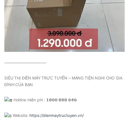
——————————–
SIÊU THỊ ĐIÊN MÁY TRỰC TUYẾN – MANG TIỆN NGHI CHO GIA
ĐÌNH CỦA BẠN
Hotline miễn phí : 𝟭𝟴𝟬𝟬 𝟴𝟴𝟴 𝟲𝟰𝟲
Website:
https://dienmaytructuyen.vn/