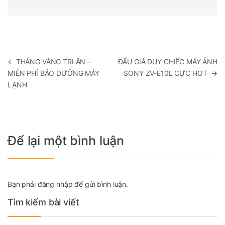
Điều hướng bài viết
←
THÁNG VÀNG TRI ÂN –
ĐẤU GIÁ DUY CHIẾC MÁY ẢNH
MIỄN PHÍ BẢO DƯỠNG MÁY
SONY ZV-E10L CỰC HOT
→
LẠNH
Để lại một bình luận
Bạn phải
đăng nhập
để gửi bình luận.
Tìm kiếm bài viết