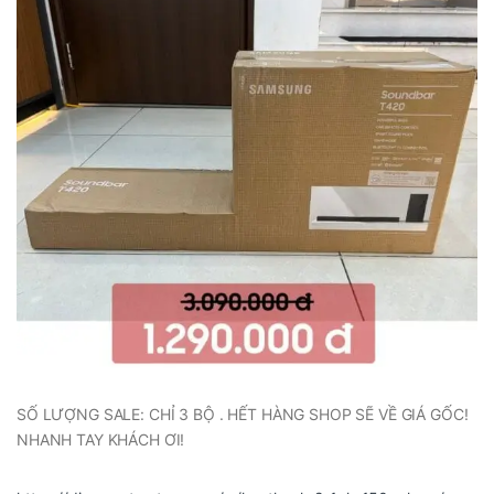
SỐ LƯỢNG SALE: CHỈ 3 BỘ . HẾT HÀNG SHOP SẼ VỀ GIÁ GỐC!
NHANH TAY KHÁCH ƠI!