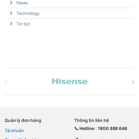
News
Technology
Tin tức
Brands Carousel
Quản lý đơn hàng
Thông tin liên hệ
📞 Hotline
:
1800 888 646
Tài khoản