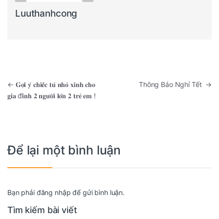
Luuthanhcong
Điều hướng bài viết
←
𝐆𝐨̛̣𝐢 𝐲́ 𝐜𝐡𝐢𝐞̂́𝐜 𝐭𝐮̉ 𝐧𝐡𝐨̉ 𝐱𝐢𝐧𝐡 𝐜𝐡𝐨
Thông Báo Nghỉ Tết
→
𝐠𝐢𝐚 đ𝐢̀𝐧𝐡 𝟐 𝐧𝐠𝐮̛𝐨̛̀𝐢 𝐥𝐨̛́𝐧 𝟐 𝐭𝐫𝐞̉ 𝐞𝐦 !
Để lại một bình luận
Bạn phải
đăng nhập
để gửi bình luận.
Tìm kiếm bài viết