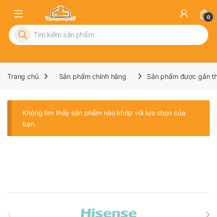
0
Tìm kiếm sản phẩm
Trang chủ
Sản phẩm chính hãng
Sản phẩm được gắn thẻ 
Không tìm thấy sản phẩm nào khớp với lựa chọn của
bạn.
Brands Carousel