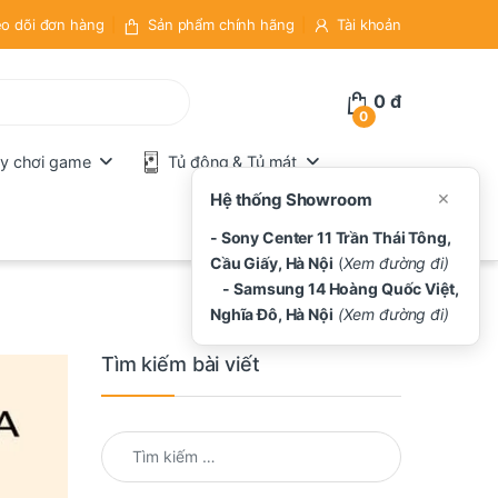
o dõi đơn hàng
Sản phẩm chính hãng
Tài khoản
0
đ
0
y chơi game
Tủ đông & Tủ mát
×
Hệ thống Showroom
- Sony Center 11 Trần Thái Tông,
Cầu Giấy, Hà Nội
(
Xem đường đi)
- Samsung 14 Hoàng Quốc Việt,
Nghĩa Đô, Hà Nội
(Xem đường đi)
Tìm kiếm bài viết
Tìm kiếm cho: