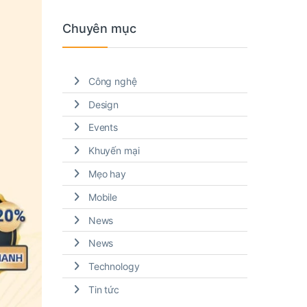
Chuyên mục
Công nghệ
Design
Events
Khuyến mại
Mẹo hay
Mobile
News
News
Technology
Tin tức