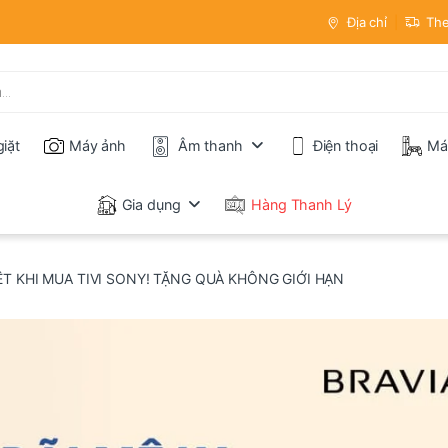
Địa chỉ
The
iặt
Máy ảnh
Âm thanh
Điện thoại
Má
Gia dụng
Hàng Thanh Lý
ỆT KHI MUA TIVI SONY! TẶNG QUÀ KHÔNG GIỚI HẠN