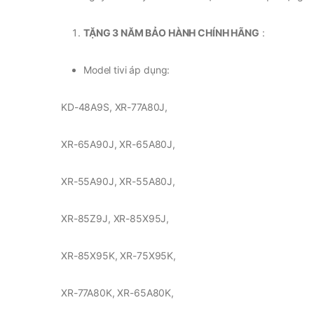
TẶNG 3 NĂM BẢO HÀNH CHÍNH HÃNG
:
Model tivi áp dụng:
KD-48A9S, XR-77A80J,
XR-65A90J, XR-65A80J,
XR-55A90J, XR-55A80J,
XR-85Z9J, XR-85X95J,
XR-85X95K, XR-75X95K,
XR-77A80K, XR-65A80K,