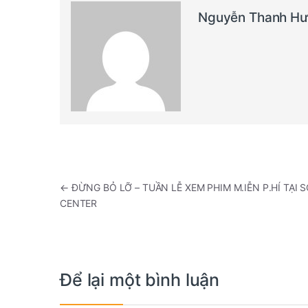
Nguyễn Thanh H
Điều hướng bài viết
←
ĐỪNG BỎ LỠ – TUẦN LỄ XEM PHIM M.IỄN P.HÍ TẠI 
CENTER
Để lại một bình luận