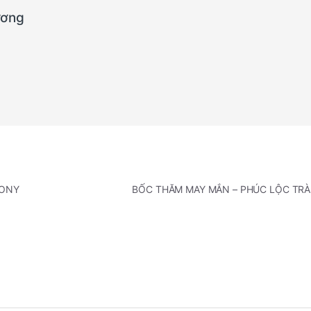
ương
SONY
BỐC THĂM MAY MẮN – PHÚC LỘC TR