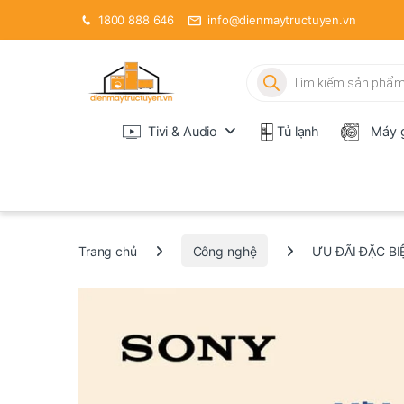
1800 888 646
info@dienmaytructuyen.vn
Tìm kiếm sản phẩm
Tivi & Audio
Tủ lạnh
Máy g
Trang chủ
Công nghệ
ƯU ĐÃI ĐẶC BI