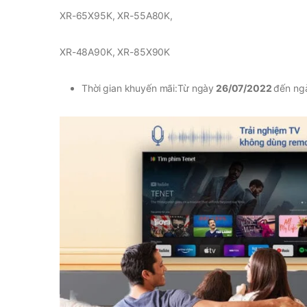
XR-65X95K, XR-55A80K,
XR-48A90K, XR-85X90K
Thời gian khuyến mãi:Từ ngày
26/07/2022
đến ng