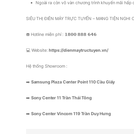
Ngoài ra còn vô vàn chương trình khuyến mãi hấp 
SIÊU THỊ ĐIÊN MÁY TRỰC TUYẾN – MANG TIỆN NGHI 
☎️ Hotline miễn phí : 𝟭𝟴𝟬𝟬 𝟴𝟴𝟴 𝟲𝟰𝟲
💻 Website:
https://dienmaytructuyen.vn/
Hệ thống Showroom :
➡️
Samsung Plaza Center Point 110 Cầu Giấy
➡️
Sony Center 11 Trần Thái Tông
➡️
Sony Center Vincom 119 Trần Duy Hưng