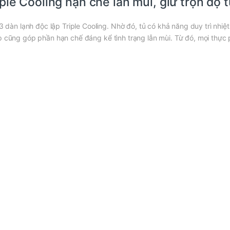
ple Cooling hạn chế lẫn mùi, giữ trọn độ 
n lạnh độc lập Triple Cooling. Nhờ đó, tủ có khả năng duy trì nhiệt
p cũng góp phần hạn chế đáng kể tình trạng lẫn mùi. Từ đó, mọi thực 