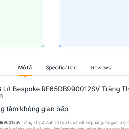
Mô tả
Specification
Reviews
6 Lít Bespoke RF65DB990012SV Trắng Th
m
ng tầm không gian bếp
DB990012SV
Trắng Thạch Anh sở hữu hữu thiết kế phẳng, tối giản mọi ch
ng một cách tinh tế. Với mặt kính Bespoke màu trắng thạch anh thời