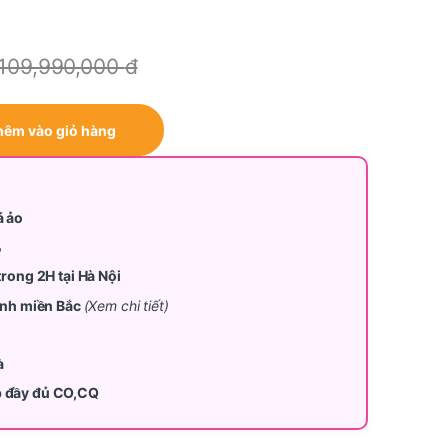
109,990,000
đ
ke 636L RF65DB990012SV quantity
hêm vào giỏ hàng
á ảo
%
trong 2H tại Hà Nội
tỉnh miền Bắc
(Xem chi tiết)
à
p đầy đủ CO,CQ