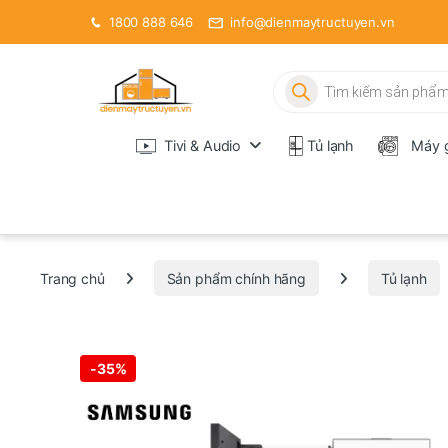
1800 888 646
info@dienmaytructuyen.vn
Tìm kiếm sản phẩm
Tivi & Audio
Tủ lạnh
Máy g
Trang chủ
Sản phẩm chính hãng
Tủ lạnh
-
35%