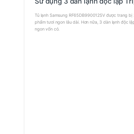
Sử dụng 3 dàn lạnh độc lập Tri
Tủ lạnh Samsung RF65DB990012SV được trang bị 3 dà
phẩm tươi ngon lâu dài. Hơn nữa, 3 dàn lạnh độc lậ
ngon vốn có.