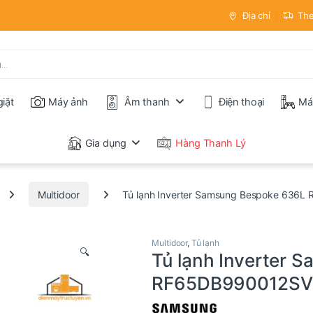
Địa chỉ
The
iặt
Máy ảnh
Âm thanh
Điện thoại
Má
Gia dụng
Hàng Thanh Lý
Multidoor
Tủ lạnh Inverter Samsung Bespoke 636
Multidoor
,
Tủ lạnh
🔍
Tủ lạnh Inverter 
RF65DB990012SV