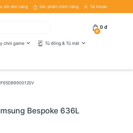
o dõi đơn hàng
Sản phẩm chính hãng
Tài khoản
0
đ
0
y chơi game
Tủ đông & Tủ mát
L RF65DB990012SV
Samsung Bespoke 636L