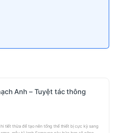
ạch Anh – Tuyệt tác thông
i tiết thừa để tạo nên tổng thể thiết bị cực kỳ sang
 thượng, mẫu tủ lạnh Samsung này hứa hẹn sẽ nâng