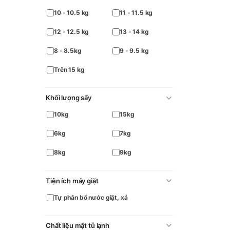
10 - 10.5 kg
11 - 11.5 kg
12 - 12.5 kg
13 - 14 kg
8 - 8.5kg
9 - 9.5 kg
Trên 15 kg
Khối lượng sấy
10kg
15kg
6kg
7kg
8kg
9kg
Tiện ích máy giặt
Tự phân bổ nước giặt, xả
Chất liệu mặt tủ lạnh