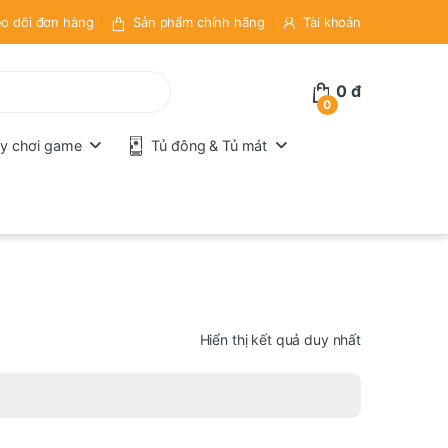
o dõi đơn hàng
Sản phẩm chính hãng
Tài khoản
0
đ
0
y chơi game
Tủ đông & Tủ mát
Hiển thị kết quả duy nhất