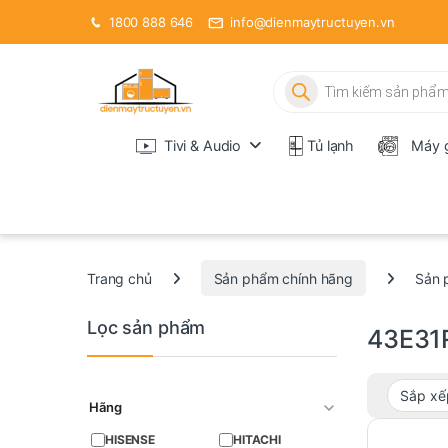
1800 888 646
info@dienmaytructuyen.vn
Tìm kiếm sản phẩm
Tivi & Audio
Tủ lạnh
Máy g
Trang chủ
Sản phẩm chính hãng
Sản 
Lọc sản phẩm
43E31
Hãng
HISENSE
HITACHI