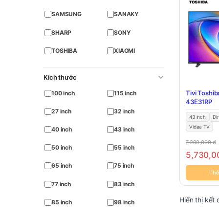
SAMSUNG
SANAKY
SHARP
SONY
TOSHIBA
XIAOMI
Kích thước
Tivi Toshib
100 inch
115 inch
43E31RP
27 inch
32 inch
43 inch
Di
Vidaa TV
40 inch
43 inch
7,290,000
đ
50 inch
55 inch
5,730,
65 inch
75 inch
Thê
77 inch
83 inch
Hiển thị kết
85 inch
98 inch