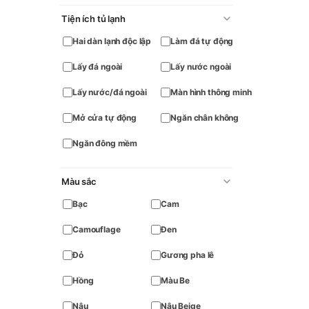
Tiện ích tủ lạnh
Hai dàn lạnh độc lập
Làm đá tự động
Lấy đá ngoài
Lấy nước ngoài
Lấy nước/đá ngoài
Màn hình thông minh
Mở cửa tự động
Ngăn chân không
Ngăn đông mềm
Màu sắc
Bạc
Cam
Camouflage
Đen
Đỏ
Gương pha lê
Hồng
Màu Be
Nâu
Nâu Beige