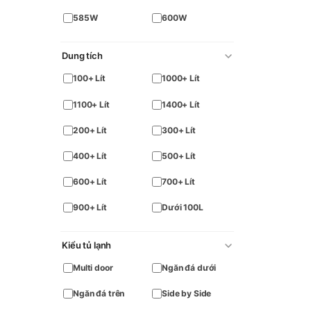
585W
600W
Dung tích
100+ Lít
1000+ Lít
1100+ Lít
1400+ Lít
200+ Lít
300+ Lít
400+ Lít
500+ Lít
600+ Lít
700+ Lít
900+ Lít
Dưới 100L
Kiểu tủ lạnh
Multi door
Ngăn đá dưới
Ngăn đá trên
Side by Side