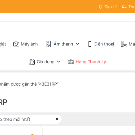
Địa chỉ
The
iặt
Máy ảnh
Âm thanh
Điện thoại
Má
Gia dụng
Hàng Thanh Lý
phẩm được gắn thẻ “43E31RP”
RP