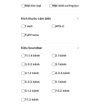
Mặt kim loại
Mặt kính cường lực
Kích thước cảm biến
1 inch
APS-C
Full Frame
Kiểu Soundbar
11.1.4 kênh
2.1 kênh
3.0.2 kênh
3.1 kênh
3.1.2 kênh
4.0.4 kênh
5.0.2 kênh
5.1 kênh
5.1.2 kênh
7.0.2 kênh
7.1.2 kênh