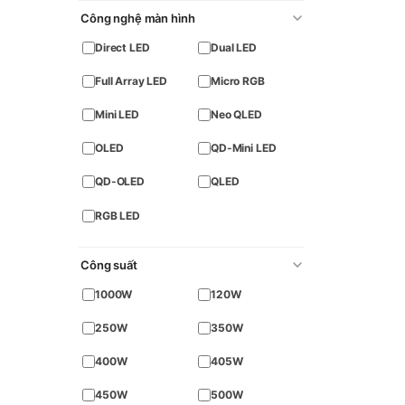
Công nghệ màn hình
Direct LED
Dual LED
Full Array LED
Micro RGB
Mini LED
Neo QLED
OLED
QD-Mini LED
QD-OLED
QLED
RGB LED
Công suất
1000W
120W
250W
350W
400W
405W
450W
500W