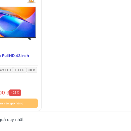
a Full HD 43 inch
rect LED
Full HD
60Hz
000
đ
-21%
m vào giỏ hàng
 quả duy nhất