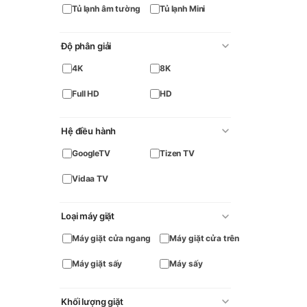
Tủ lạnh âm tường
Tủ lạnh Mini
Độ phân giải
4K
8K
Full HD
HD
Hệ điều hành
GoogleTV
Tizen TV
Vidaa TV
Loại máy giặt
Máy giặt cửa ngang
Máy giặt cửa trên
Máy giặt sấy
Máy sấy
Khối lượng giặt