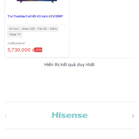
Tivi Toshiba Full HD 43 inch 43V35RP
43 inch
Direct LED
Full HD
60Hz
Vidaa TV
7,290,000
đ
5,730,000
đ
-21%
Hiển thị kết quả duy nhất
Brands Carousel