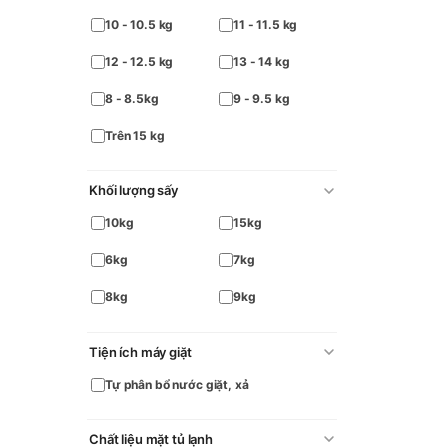
10 - 10.5 kg
11 - 11.5 kg
12 - 12.5 kg
13 - 14 kg
8 - 8.5kg
9 - 9.5 kg
Trên 15 kg
Khối lượng sấy
10kg
15kg
6kg
7kg
8kg
9kg
Tiện ích máy giặt
Tự phân bổ nước giặt, xả
Chất liệu mặt tủ lạnh