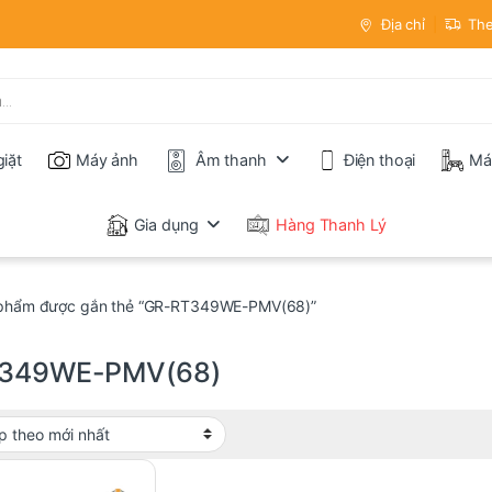
Địa chỉ
The
iặt
Máy ảnh
Âm thanh
Điện thoại
Má
Gia dụng
Hàng Thanh Lý
phẩm được gắn thẻ “GR-RT349WE-PMV(68)”
349WE-PMV(68)