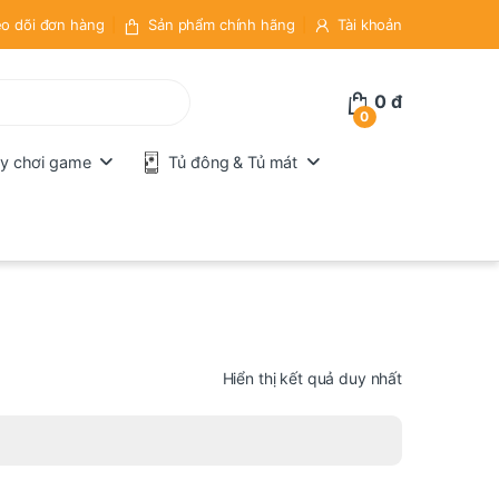
o dõi đơn hàng
Sản phẩm chính hãng
Tài khoản
0
đ
0
y chơi game
Tủ đông & Tủ mát
Hiển thị kết quả duy nhất