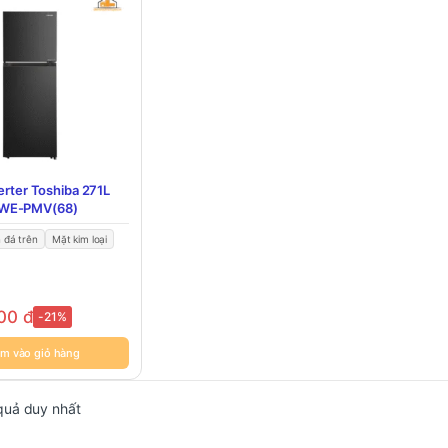
erter Toshiba 271L
WE-PMV(68)
 đá trên
Mặt kim loại
000
đ
-21%
m vào giỏ hàng
 quả duy nhất