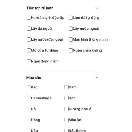
Tiện ích tủ lạnh
Hai dàn lạnh độc lập
Làm đá tự động
Lấy đá ngoài
Lấy nước ngoài
Lấy nước/đá ngoài
Màn hình thông minh
Mở cửa tự động
Ngăn chân không
Ngăn đông mềm
Màu sắc
Bạc
Cam
Camouflage
Đen
Đỏ
Gương pha lê
Hồng
Màu Be
Nâu
Nâu Beige