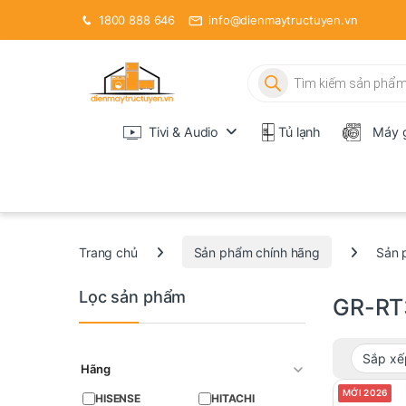
1800 888 646
info@dienmaytructuyen.vn
Tìm kiếm sản phẩm
Tivi & Audio
Tủ lạnh
Máy g
Trang chủ
Sản phẩm chính hãng
Sản 
Lọc sản phẩm
GR-RT
Hãng
MỚI 2026
HISENSE
HITACHI