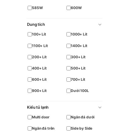
585W
600W
Dung tích
100+ Lít
1000+ Lít
1100+ Lít
1400+ Lít
200+ Lít
300+ Lít
400+ Lít
500+ Lít
600+ Lít
700+ Lít
900+ Lít
Dưới 100L
Kiểu tủ lạnh
Multi door
Ngăn đá dưới
Ngăn đá trên
Side by Side