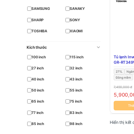
SAMSUNG
SANAKY
SHARP
SONY
TOSHIBA
XIAOMI
Kích thước
Tủ lạnh Inv
100 inch
115 inch
GR-RT349
27 inch
32 inch
271L
Ngăn
Đông mềm
40 inch
43 inch
7,490,000
đ
50 inch
55 inch
5,900,
65 inch
75 inch
Thê
77 inch
83 inch
Hiển thị kết
85 inch
98 inch