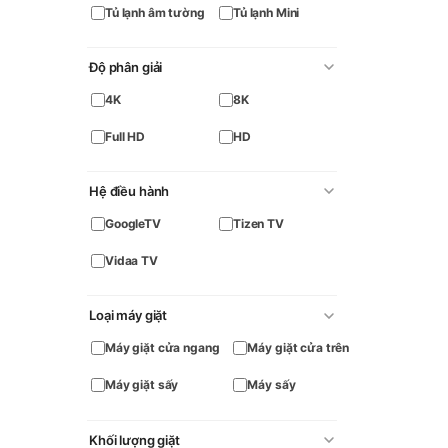
Tủ lạnh âm tường
Tủ lạnh Mini
Độ phân giải
4K
8K
Full HD
HD
Hệ điều hành
GoogleTV
Tizen TV
Vidaa TV
Loại máy giặt
Máy giặt cửa ngang
Máy giặt cửa trên
Máy giặt sấy
Máy sấy
Khối lượng giặt