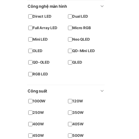
Công nghệ màn hình
Direct LED
Dual LED
Full Array LED
Micro RGB
Mini LED
Neo QLED
OLED
QD-Mini LED
QD-OLED
QLED
RGB LED
Công suất
1000W
120W
250W
350W
400W
405W
450W
500W