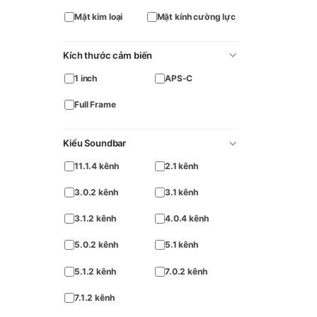
Mặt kim loại
Mặt kính cường lực
Kích thước cảm biến
1 inch
APS-C
Full Frame
Kiểu Soundbar
11.1.4 kênh
2.1 kênh
3.0.2 kênh
3.1 kênh
3.1.2 kênh
4.0.4 kênh
5.0.2 kênh
5.1 kênh
5.1.2 kênh
7.0.2 kênh
7.1.2 kênh