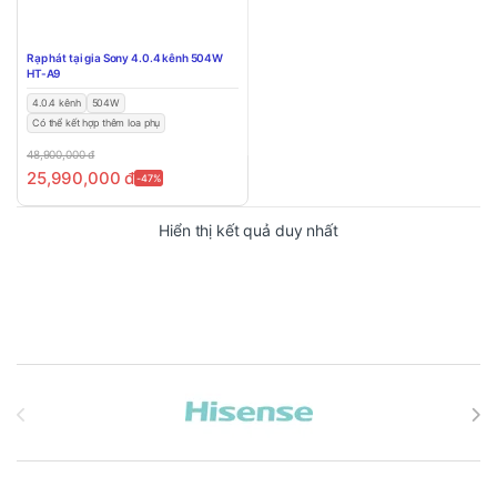
Rạp hát tại gia Sony 4.0.4 kênh 504W
HT-A9
4.0.4 kênh
504W
Có thể kết hợp thêm loa phụ
48,900,000
đ
25,990,000
đ
-47%
Hiển thị kết quả duy nhất
Brands Carousel