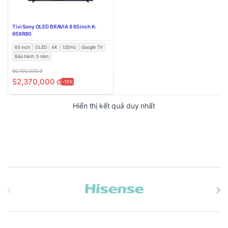
Tivi Sony OLED BRAVIA 8 65 inch K-
65XR80
65 inch
OLED
4K
120Hz
Google TV
Bảo hành 3 năm
60,100,000
đ
52,370,000
đ
-13%
Hiển thị kết quả duy nhất
Brands Carousel