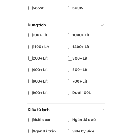
585W
600W
Dung tích
100+ Lít
1000+ Lít
1100+ Lít
1400+ Lít
200+ Lít
300+ Lít
400+ Lít
500+ Lít
600+ Lít
700+ Lít
900+ Lít
Dưới 100L
Kiểu tủ lạnh
Multi door
Ngăn đá dưới
Ngăn đá trên
Side by Side