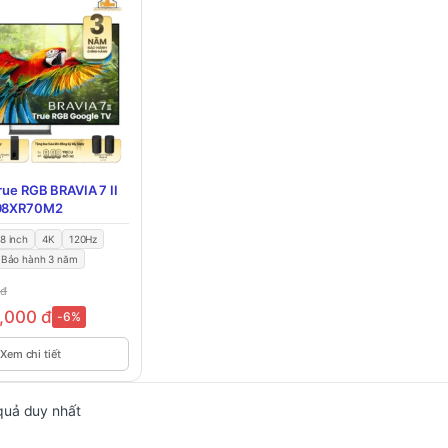
True RGB BRAVIA 7 II
-98XR70M2
8 inch
4K
120Hz
Bảo hành 3 năm
0
đ
0,000
đ
-6%
Xem chi tiết
 quả duy nhất