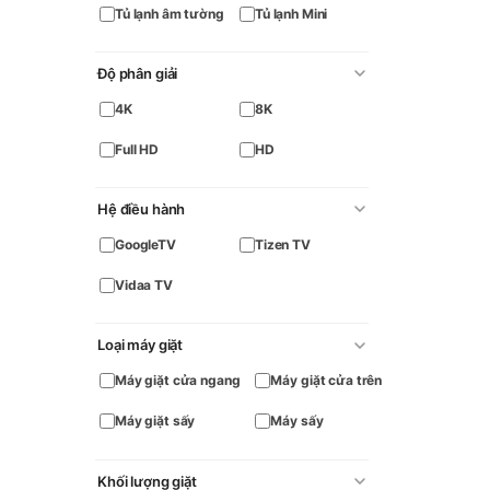
Tủ lạnh âm tường
Tủ lạnh Mini
Độ phân giải
4K
8K
Full HD
HD
Hệ điều hành
GoogleTV
Tizen TV
Vidaa TV
Loại máy giặt
Máy giặt cửa ngang
Máy giặt cửa trên
Máy giặt sấy
Máy sấy
Khối lượng giặt