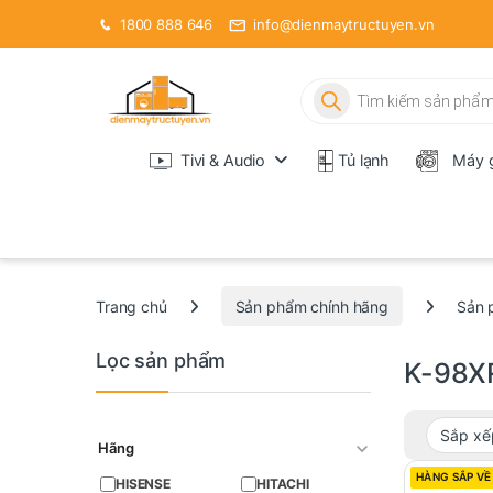
1800 888 646
info@dienmaytructuyen.vn
Tìm kiếm sản phẩm
Tivi & Audio
Tủ lạnh
Máy g
Trang chủ
Sản phẩm chính hãng
Sản 
Lọc sản phẩm
K-98X
Hãng
HÀNG SẮP VỀ
HISENSE
HITACHI