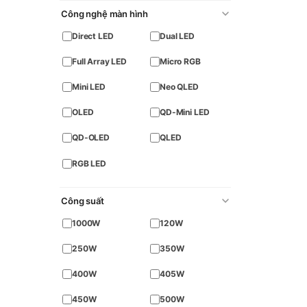
Công nghệ màn hình
Direct LED
Dual LED
Full Array LED
Micro RGB
Mini LED
Neo QLED
OLED
QD-Mini LED
QD-OLED
QLED
RGB LED
Công suất
1000W
120W
250W
350W
400W
405W
450W
500W