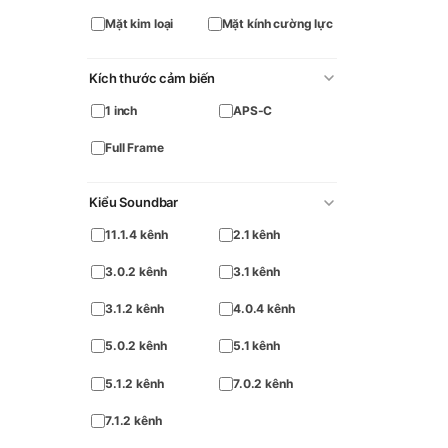
Mặt kim loại
Mặt kính cường lực
Kích thước cảm biến
1 inch
APS-C
Full Frame
Kiểu Soundbar
11.1.4 kênh
2.1 kênh
3.0.2 kênh
3.1 kênh
3.1.2 kênh
4.0.4 kênh
5.0.2 kênh
5.1 kênh
5.1.2 kênh
7.0.2 kênh
7.1.2 kênh