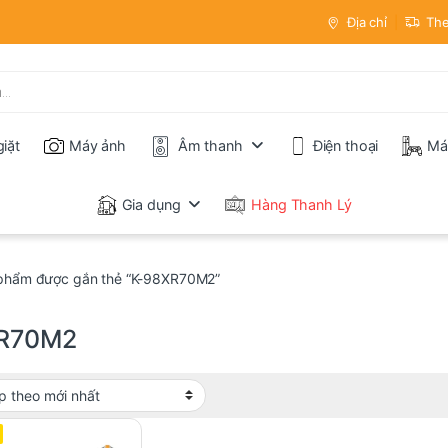
Địa chỉ
The
iặt
Máy ảnh
Âm thanh
Điện thoại
Má
Gia dụng
Hàng Thanh Lý
phẩm được gắn thẻ “K-98XR70M2”
R70M2