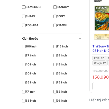
SAMSUNG
SANAKY
SHARP
SONY
TOSHIBA
XIAOMI
Kích thước
Tivi Sony 
100 inch
115 inch
98 inch K
27 inch
32 inch
RGB LED
9
Google TV
40 inch
43 inch
169,990,00
50 inch
55 inch
158,99
65 inch
75 inch
77 inch
83 inch
Hiển thị kết
85 inch
98 inch