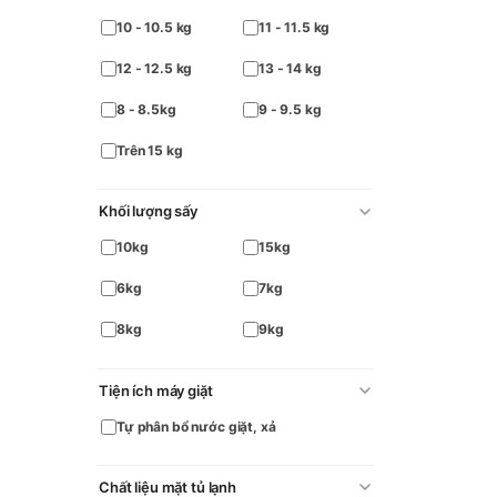
10 - 10.5 kg
11 - 11.5 kg
12 - 12.5 kg
13 - 14 kg
8 - 8.5kg
9 - 9.5 kg
Trên 15 kg
Khối lượng sấy
10kg
15kg
6kg
7kg
8kg
9kg
Tiện ích máy giặt
Tự phân bổ nước giặt, xả
Chất liệu mặt tủ lạnh