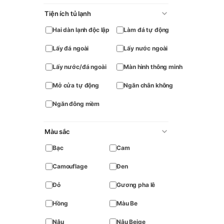
Tiện ích tủ lạnh
Hai dàn lạnh độc lập
Làm đá tự động
Lấy đá ngoài
Lấy nước ngoài
Lấy nước/đá ngoài
Màn hình thông minh
Mở cửa tự động
Ngăn chân không
Ngăn đông mềm
Màu sắc
Bạc
Cam
Camouflage
Đen
Đỏ
Gương pha lê
Hồng
Màu Be
Nâu
Nâu Beige