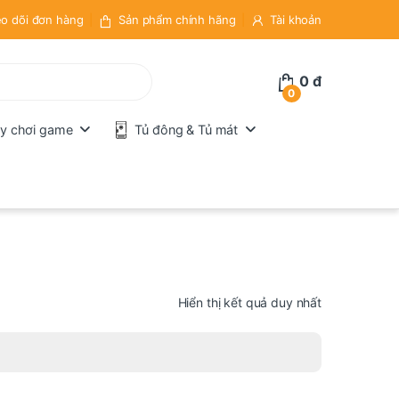
o dõi đơn hàng
Sản phẩm chính hãng
Tài khoản
0
đ
0
y chơi game
Tủ đông & Tủ mát
Hiển thị kết quả duy nhất