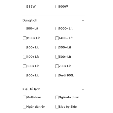
585W
600W
Dung tích
100+ Lít
1000+ Lít
1100+ Lít
1400+ Lít
200+ Lít
300+ Lít
400+ Lít
500+ Lít
600+ Lít
700+ Lít
900+ Lít
Dưới 100L
Kiểu tủ lạnh
Multi door
Ngăn đá dưới
Ngăn đá trên
Side by Side