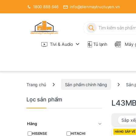
1800 888 646
info@dienmaytructuyen.vn
Tìm kiếm sản phẩm
Tivi & Audio
Tủ lạnh
Máy g
Trang chủ
Sản phẩm chính hãng
Sản 
Lọc sản phẩm
L43M
Hãng
HÀNG SẮP VỀ
HISENSE
HITACHI