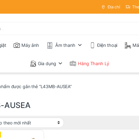
Địa chỉ
The
iặt
Máy ảnh
Âm thanh
Điện thoại
Má
Gia dụng
Hàng Thanh Lý
phẩm được gắn thẻ “L43MB-AUSEA”
B-AUSEA