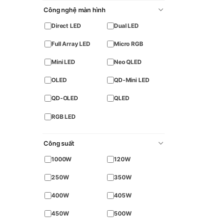
Công nghệ màn hình
Direct LED
Dual LED
Full Array LED
Micro RGB
Mini LED
Neo QLED
OLED
QD-Mini LED
QD-OLED
QLED
RGB LED
Công suất
1000W
120W
250W
350W
400W
405W
450W
500W