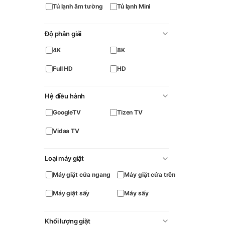
Tủ lạnh âm tường
Tủ lạnh Mini
Độ phân giải
4K
8K
Full HD
HD
Hệ điều hành
GoogleTV
Tizen TV
Vidaa TV
Loại máy giặt
Máy giặt cửa ngang
Máy giặt cửa trên
Máy giặt sấy
Máy sấy
Khối lượng giặt