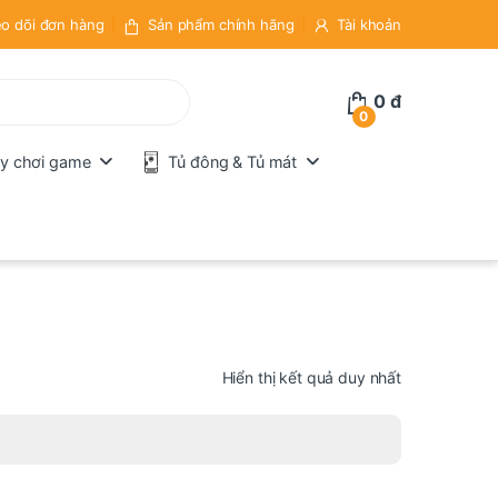
o dõi đơn hàng
Sản phẩm chính hãng
Tài khoản
0
đ
0
y chơi game
Tủ đông & Tủ mát
Hiển thị kết quả duy nhất