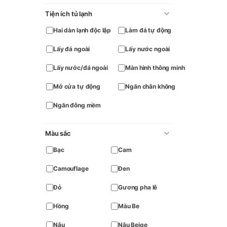
Tiện ích tủ lạnh
Hai dàn lạnh độc lập
Làm đá tự động
Lấy đá ngoài
Lấy nước ngoài
Lấy nước/đá ngoài
Màn hình thông minh
Mở cửa tự động
Ngăn chân không
Ngăn đông mềm
Màu sắc
Bạc
Cam
Camouflage
Đen
Đỏ
Gương pha lê
Hồng
Màu Be
Nâu
Nâu Beige