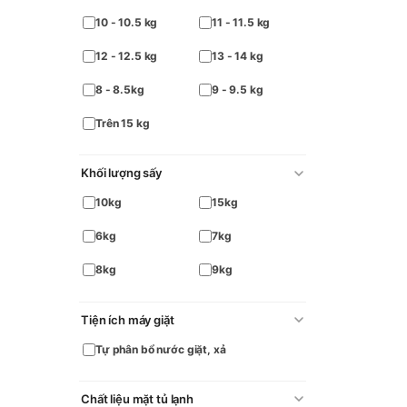
10 - 10.5 kg
11 - 11.5 kg
12 - 12.5 kg
13 - 14 kg
8 - 8.5kg
9 - 9.5 kg
Trên 15 kg
Khối lượng sấy
10kg
15kg
6kg
7kg
8kg
9kg
Tiện ích máy giặt
Tự phân bổ nước giặt, xả
Chất liệu mặt tủ lạnh