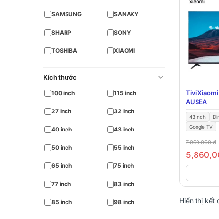
SAMSUNG
SANAKY
SHARP
SONY
TOSHIBA
XIAOMI
Kích thước
Tivi Xiaom
100 inch
115 inch
AUSEA
27 inch
32 inch
43 inch
Di
Google TV
40 inch
43 inch
7,990,000
đ
50 inch
55 inch
5,860,
65 inch
75 inch
77 inch
83 inch
Hiển thị kết
85 inch
98 inch