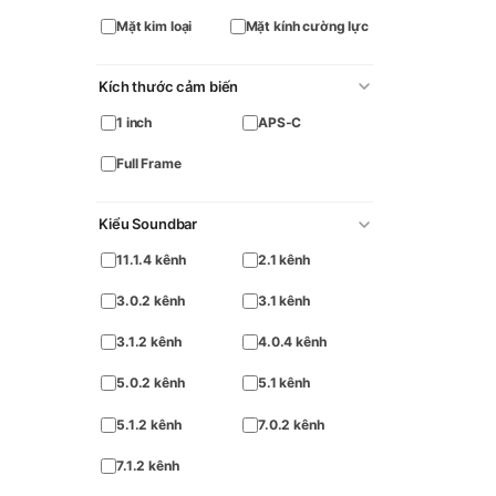
Mặt kim loại
Mặt kính cường lực
Kích thước cảm biến
1 inch
APS-C
Full Frame
Kiểu Soundbar
11.1.4 kênh
2.1 kênh
3.0.2 kênh
3.1 kênh
3.1.2 kênh
4.0.4 kênh
5.0.2 kênh
5.1 kênh
5.1.2 kênh
7.0.2 kênh
7.1.2 kênh