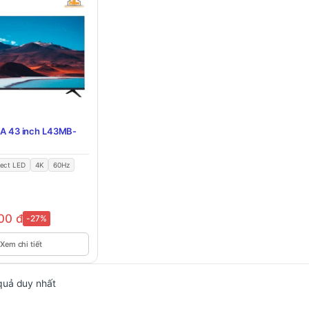
i A 43 inch L43MB-
rect LED
4K
60Hz
000
đ
-27%
Xem chi tiết
 quả duy nhất