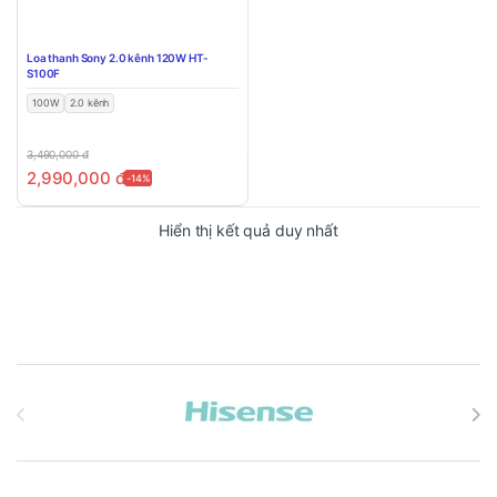
Loa thanh Sony 2.0 kênh 120W HT-
S100F
100W
2.0 kênh
3,490,000
đ
2,990,000
đ
-14%
Hiển thị kết quả duy nhất
Brands Carousel