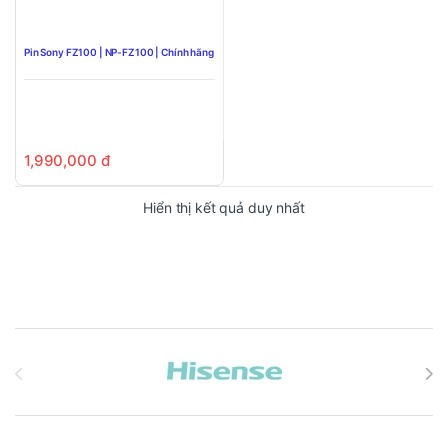
Pin Sony FZ100 | NP-FZ100 | Chính hãng
1,990,000
đ
Hiển thị kết quả duy nhất
Brands Carousel