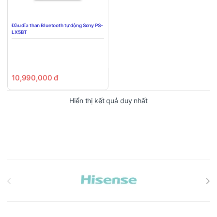
Đầu đĩa than Bluetooth tự động Sony PS-
LX5BT
10,990,000
đ
Hiển thị kết quả duy nhất
Brands Carousel