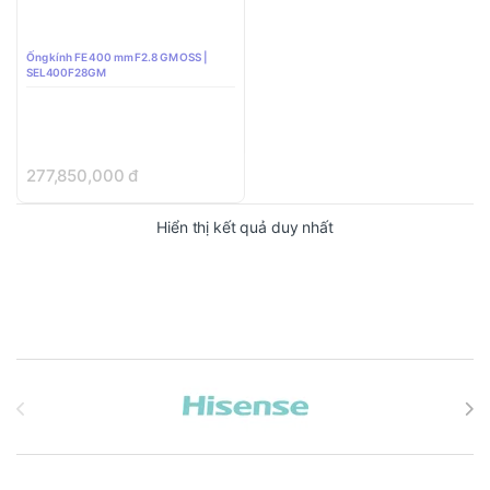
Ống kính FE 400 mm F2.8 GM OSS |
SEL400F28GM
277,850,000
đ
Hiển thị kết quả duy nhất
Brands Carousel