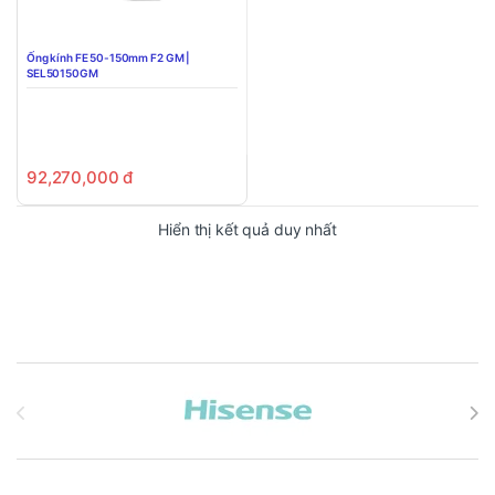
Ống kính FE 50-150mm F2 GM |
SEL50150GM
92,270,000
đ
Hiển thị kết quả duy nhất
Brands Carousel