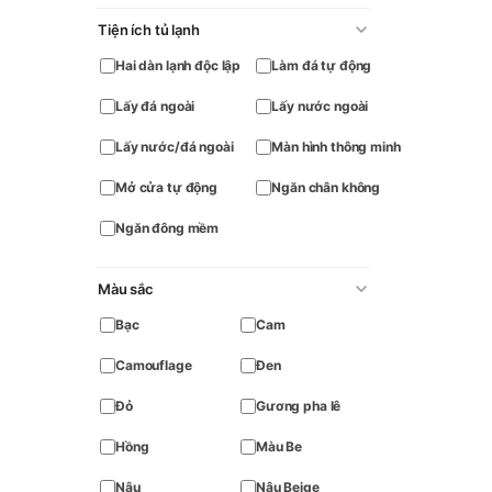
Tiện ích tủ lạnh
Hai dàn lạnh độc lập
Làm đá tự động
Lấy đá ngoài
Lấy nước ngoài
Lấy nước/đá ngoài
Màn hình thông minh
Mở cửa tự động
Ngăn chân không
Ngăn đông mềm
Màu sắc
Bạc
Cam
Camouflage
Đen
Đỏ
Gương pha lê
Hồng
Màu Be
Nâu
Nâu Beige