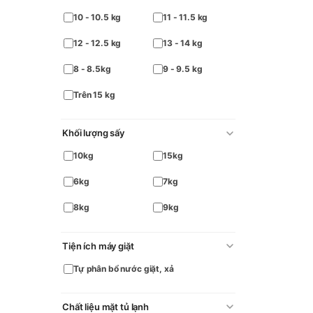
10 - 10.5 kg
11 - 11.5 kg
12 - 12.5 kg
13 - 14 kg
8 - 8.5kg
9 - 9.5 kg
Trên 15 kg
Khối lượng sấy
10kg
15kg
6kg
7kg
8kg
9kg
Tiện ích máy giặt
Tự phân bổ nước giặt, xả
Chất liệu mặt tủ lạnh