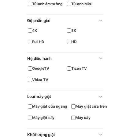
Tủ lạnh âm tường
Tủ lạnh Mini
Độ phân giải
4K
8K
Full HD
HD
Hệ điều hành
GoogleTV
Tizen TV
Vidaa TV
Loại máy giặt
Máy giặt cửa ngang
Máy giặt cửa trên
Máy giặt sấy
Máy sấy
Khối lượng giặt