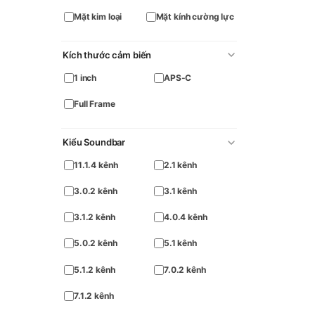
Mặt kim loại
Mặt kính cường lực
Kích thước cảm biến
1 inch
APS-C
Full Frame
Kiểu Soundbar
11.1.4 kênh
2.1 kênh
3.0.2 kênh
3.1 kênh
3.1.2 kênh
4.0.4 kênh
5.0.2 kênh
5.1 kênh
5.1.2 kênh
7.0.2 kênh
7.1.2 kênh