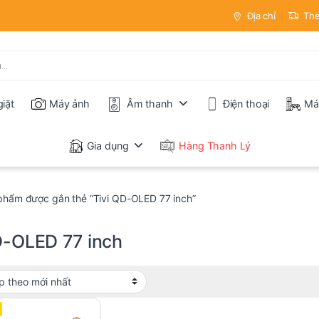
Địa chỉ
The
iặt
Máy ảnh
Âm thanh
Điện thoại
Má
Gia dụng
Hàng Thanh Lý
phẩm được gắn thẻ “Tivi QD-OLED 77 inch”
D-OLED 77 inch