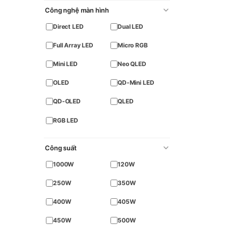
Công nghệ màn hình
Direct LED
Dual LED
Full Array LED
Micro RGB
Mini LED
Neo QLED
OLED
QD-Mini LED
QD-OLED
QLED
RGB LED
Công suất
1000W
120W
250W
350W
400W
405W
450W
500W