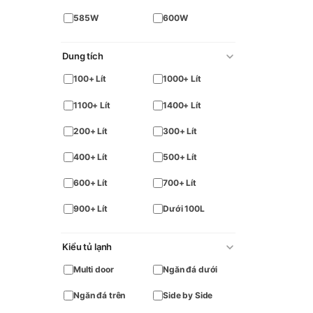
585W
600W
Dung tích
100+ Lít
1000+ Lít
1100+ Lít
1400+ Lít
200+ Lít
300+ Lít
400+ Lít
500+ Lít
600+ Lít
700+ Lít
900+ Lít
Dưới 100L
Kiểu tủ lạnh
Multi door
Ngăn đá dưới
Ngăn đá trên
Side by Side