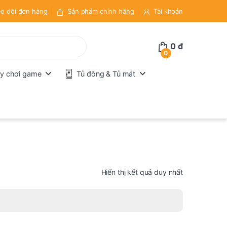
o dõi đơn hàng
Sản phẩm chính hãng
Tài khoản
0
đ
0
y chơi game
Tủ đông & Tủ mát
Hiển thị kết quả duy nhất