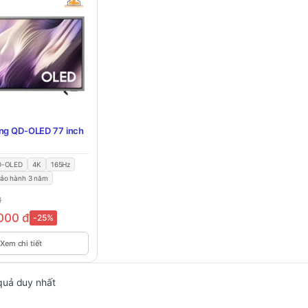
ng QD-OLED 77 inch
D-OLED
4K
165Hz
ảo hành 3 năm
đ
,000
đ
-25%
Xem chi tiết
 quả duy nhất