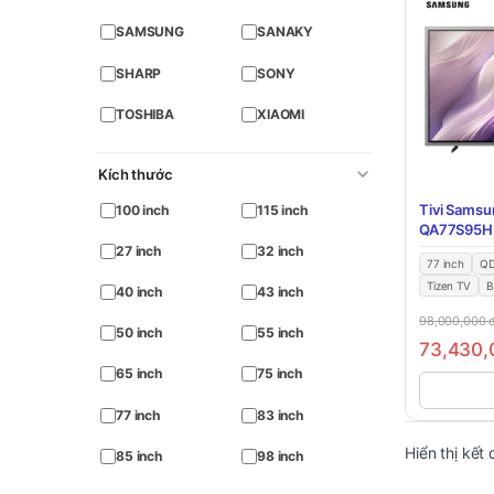
SAMSUNG
SANAKY
SHARP
SONY
TOSHIBA
XIAOMI
Kích thước
Tivi Samsu
100 inch
115 inch
QA77S95H
27 inch
32 inch
77 inch
Q
Tizen TV
B
40 inch
43 inch
98,000,000
50 inch
55 inch
73,430
65 inch
75 inch
77 inch
83 inch
Hiển thị kết
85 inch
98 inch