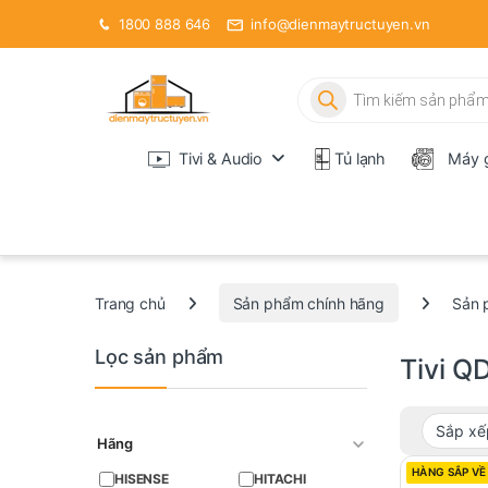
1800 888 646
info@dienmaytructuyen.vn
Tìm kiếm sản phẩm
Tivi & Audio
Tủ lạnh
Máy g
Trang chủ
Sản phẩm chính hãng
Sản 
Lọc sản phẩm
Tivi Q
Hãng
HÀNG SẮP VỀ
HISENSE
HITACHI