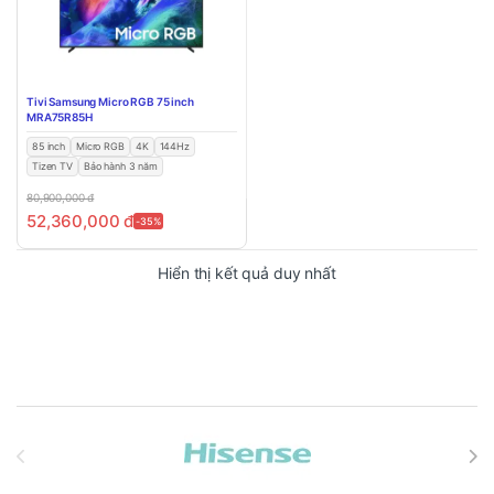
Tivi Samsung Micro RGB 75 inch
MRA75R85H
85 inch
Micro RGB
4K
144Hz
Tizen TV
Bảo hành 3 năm
80,900,000
đ
52,360,000
đ
-35%
Hiển thị kết quả duy nhất
Brands Carousel