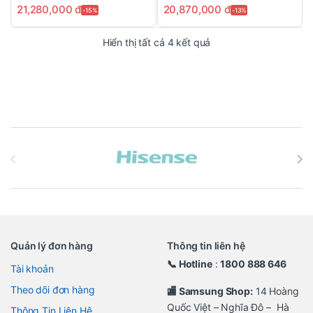
21,280,000
đ
20,870,000
đ
-15%
-13%
Đã sắp xếp theo mới n
Hiển thị tất cả 4 kết quả
Brands Carousel
Quản lý đơn hàng
Thông tin liên hệ
📞 Hotline
:
1800 888 646
Tài khoản
Theo dõi đơn hàng
🏬 Samsung Shop:
14 Hoàng
Quốc Việt – Nghĩa Đô – Hà
Thông Tin Liên Hệ