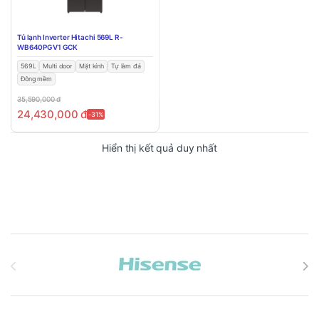
Tủ lạnh Inverter Hitachi 569L R-
WB640PGV1 GCK
569L
Multi door
Mặt kính
Tự làm đá
Đông mềm
35,590,000
đ
24,430,000
đ
-31%
Hiển thị kết quả duy nhất
Brands Carousel