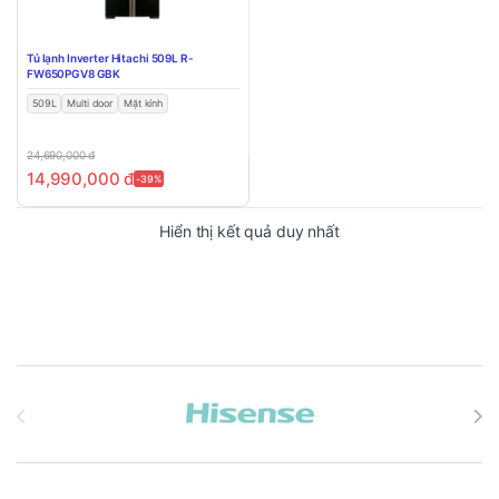
Tủ lạnh Inverter Hitachi 509L R-
FW650PGV8 GBK
509L
Multi door
Mặt kính
24,690,000
đ
14,990,000
đ
-39%
Hiển thị kết quả duy nhất
Brands Carousel