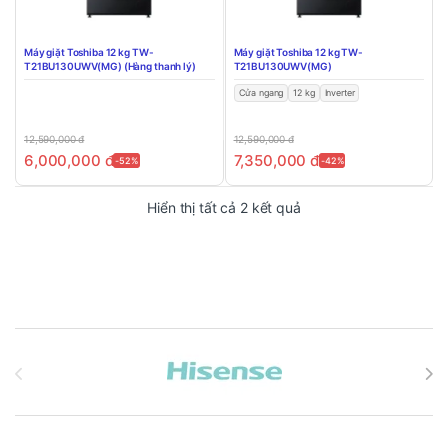
Máy giặt Toshiba 12 kg TW-
Máy giặt Toshiba 12 kg TW-
T21BU130UWV(MG) (Hàng thanh lý)
T21BU130UWV(MG)
Cửa ngang
12 kg
Inverter
12,590,000
đ
12,590,000
đ
6,000,000
đ
7,350,000
đ
-52%
-42%
Đã sắp xếp theo mới n
Hiển thị tất cả 2 kết quả
Brands Carousel