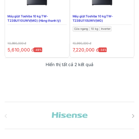
Máy giặt Toshiba 10 kg TW-
Máy giặt Toshiba 10 kg TW-
T23BU110UWV(MG) (Hàng thanh lý)
T23BU110UWV(MG)
Cửa ngang
10 kg
Inverter
10,990,000
đ
10,990,000
đ
5,610,000
đ
7,220,000
đ
-49%
-34%
Đã sắp xếp theo mới n
Hiển thị tất cả 2 kết quả
Brands Carousel