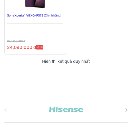
Sony Xperia 1 VII XQ-FS72 (Chính hãng)
34,990,000
đ
24,090,000
đ
-31%
Hiển thị kết quả duy nhất
Brands Carousel