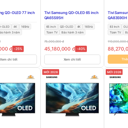
ng QD-OLED 77 inch
Tivi Samsung QD-OLED 65 inch
Tivi Samsu
QA65S95H
QA83S90H
D-OLED
4K
165Hz
65 inch
QD-OLED
4K
165Hz
83 inch
OL
ảo hành 3 năm
Tizen TV
Bảo hành 3 năm
Tizen TV
B
đ
75,000,000
đ
119,000,000
,000
đ
45,180,000
đ
88,270,
-25%
-40%
Thê
Xem chi tiết
Xem chi tiết
MỚI 2026
MỚI 2026