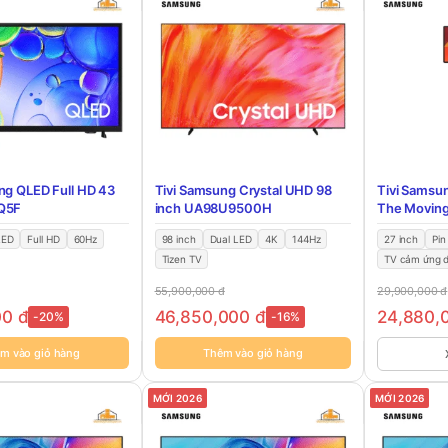
ng QLED Full HD 43
Tivi Samsung Crystal UHD 98
Tivi Samsu
Q5F
inch UA98U9500H
The Movin
LED
Full HD
60Hz
98 inch
Dual LED
4K
144Hz
27 inch
Pin
Tizen TV
TV cảm ứng d
55,900,000
đ
29,900,000
đ
00
đ
46,850,000
đ
24,880,
-20%
-16%
m vào giỏ hàng
Thêm vào giỏ hàng
MỚI 2026
MỚI 2026