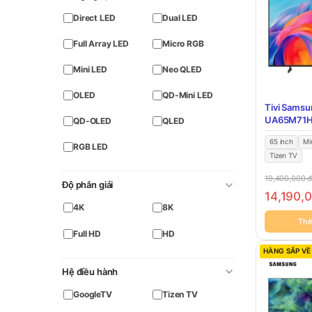
Direct LED
Dual LED
Full Array LED
Micro RGB
Mini LED
Neo QLED
OLED
QD-Mini LED
Tivi Samsu
UA65M71
QD-OLED
QLED
65 inch
Mi
RGB LED
Tizen TV
19,400,000
Độ phân giải
14,190,
4K
8K
Thê
Full HD
HD
HÀNG SẮP VỀ
Hệ điều hành
GoogleTV
Tizen TV