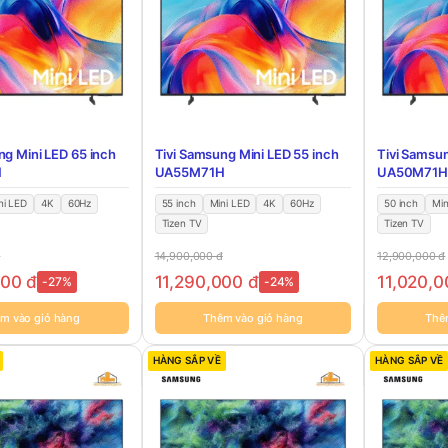
ng Mini LED 65 inch
Tivi Samsung Mini LED 55 inch
Tivi Samsun
H
UA55M71H
UA50M71H
ni LED
4K
60Hz
55 inch
Mini LED
4K
60Hz
50 inch
Min
Tizen TV
Tizen TV
đ
14,900,000
đ
12,900,000
đ
000
đ
11,290,000
đ
11,020,
-27%
-24%
m vào giỏ hàng
Thêm vào giỏ hàng
Thê
HÀNG SẮP VỀ
HÀNG SẮP VỀ