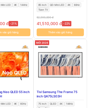
-Mini LED
4K
144Hz
85 inch
QD-Mini LED
4K
60Hz
Tizen TV
52,900,000
đ
000
đ
41,510,000
đ
-21%
-22%
m vào giỏ hàng
Thêm vào giỏ hàng
MỚI 2026
ng Neo QLED 55 inch
Tivi Samsung The Frame 75
H
inch QA75LS03H
-Mini LED
4K
60Hz
75 inch
QLED
4K
144Hz