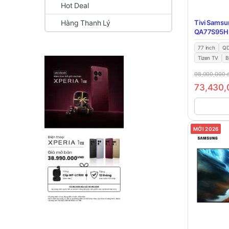
Hot Deal
Tivi Samsu
Hàng Thanh Lý
QA77S95H
77 inch
Q
Tizen TV
B
98,000,000
73,430
MỚI 2026