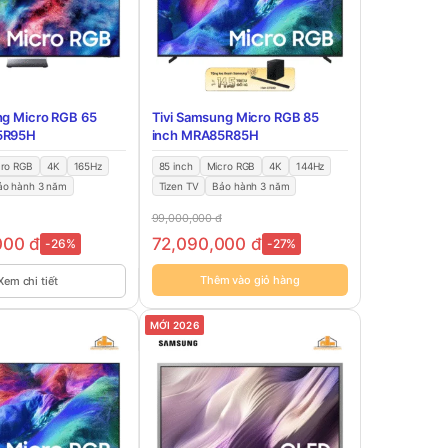
ng Micro RGB 65
Tivi Samsung Micro RGB 85
5R95H
inch MRA85R85H
cro RGB
4K
165Hz
85 inch
Micro RGB
4K
144Hz
ảo hành 3 năm
Tizen TV
Bảo hành 3 năm
99,000,000
đ
000
đ
72,090,000
đ
-26%
-27%
Thêm vào giỏ hàng
Xem chi tiết
MỚI 2026