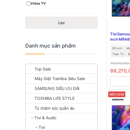
Vidaa TV
Lọc
Tivi Samsu
inch MRA
Danh mục sản phẩm
85 inch
Mi
Tizen TV
B
119,000,000
Top Sale
88,270
Máy Giặt Toshiba Siêu Sale
SAMSUNG SIÊU ƯU ĐÃI
MỚI 2026
TOSHIBA LIFE STYLE
Tủ chăm sóc quần áo
Tivi & Audio
Tivi