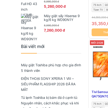
6,990,000
đ
75 inch
QD
5,260,000
đ
Tizen TV
B
Máy giặt sấy Hisense 9
44,900,000
kg/6 kg WD90N1Y
35,350
8,990,000
đ
7,260,000
đ
Thê
MỚI 2026
Bài viết mới
Máy giặt Toshiba phù hợp cho gia đình
5 thành viên
ĐIỆN THOẠI SONY XPERIA 1 VIII –
SIÊU PHẨM FLAGSHIP 2026 ĐÃ RA
MẮT
Tivi Samsu
QA75QN7
Tủ lạnh Toshiba bị bám đá ở cạnh tủ:
Nguyên nhân, cách khắc phục và khi
75 inch
QD