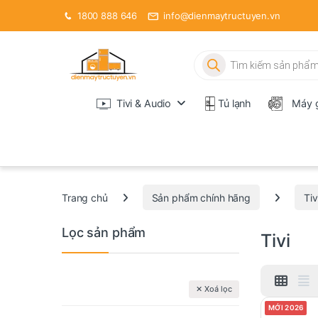
1800 888 646
info@dienmaytructuyen.vn
Tìm kiếm sản phẩm
Tivi & Audio
Tủ lạnh
Máy g
Trang chủ
Sản phẩm chính hãng
Tiv
Lọc sản phẩm
Tivi
✕ Xoá lọc
MỚI 2026