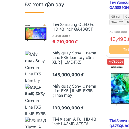
Tivi Samsu
Đã xem gần đây
QA65S90H
65 inch
O
Tizen TV
B
Tivi Samsung QLED Full
HD 43 inch QA43Q5F
54,900,000
8,400,000
đ
43,490
6,710,000
đ
Thê
Máy quay Sony Cinema
Line FX5 kèm tay cầm
XLR | ILME-FX5
MỚI 2026
145,990,000
đ
Máy quay Sony Cinema
Line FX5 | ILME-FX5B
(Thân máy)
130,990,000
đ
Tivi Xiaomi A Full HD 43
Tivi Samsu
inch L43MB-AFSEA
QA75QN8