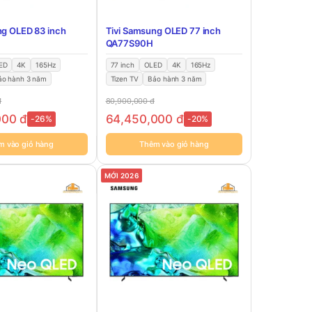
ng OLED 83 inch
Tivi Samsung OLED 77 inch
QA77S90H
ED
4K
165Hz
77 inch
OLED
4K
165Hz
ảo hành 3 năm
Tizen TV
Bảo hành 3 năm
đ
80,900,000
đ
000
đ
64,450,000
đ
-26%
-20%
m vào giỏ hàng
Thêm vào giỏ hàng
MỚI 2026