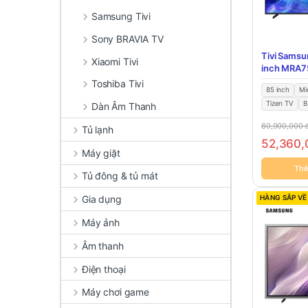
Samsung Tivi
Sony BRAVIA TV
Tivi Samsu
Xiaomi Tivi
inch MRA
Toshiba Tivi
85 inch
Mi
Tizen TV
B
Dàn Âm Thanh
80,900,000
Tủ lạnh
52,360
Máy giặt
Thê
Tủ đông & tủ mát
Gia dụng
HÀNG SẮP VỀ
Máy ảnh
Âm thanh
Điện thoại
Máy chơi game