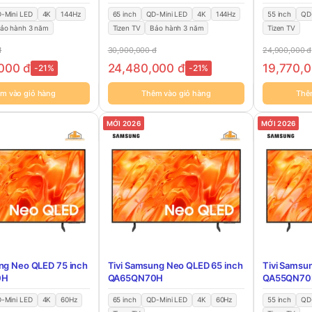
-Mini LED
4K
144Hz
65 inch
QD-Mini LED
4K
144Hz
55 inch
QD
ảo hành 3 năm
Tizen TV
Bảo hành 3 năm
Tizen TV
đ
30,900,000
đ
24,900,000
đ
,000
đ
24,480,000
đ
19,770,
-21%
-21%
m vào giỏ hàng
Thêm vào giỏ hàng
Thê
MỚI 2026
MỚI 2026
ng Neo QLED 75 inch
Tivi Samsung Neo QLED 65 inch
Tivi Samsu
0H
QA65QN70H
QA55QN70
-Mini LED
4K
60Hz
65 inch
QD-Mini LED
4K
60Hz
55 inch
QD