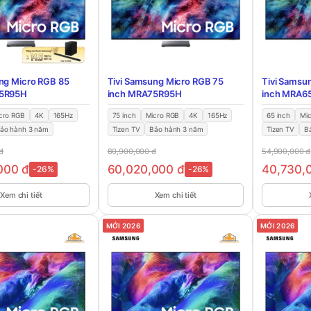
ng Micro RGB 85
Tivi Samsung Micro RGB 75
Tivi Samsu
85R95H
inch MRA75R95H
inch MRA6
cro RGB
4K
165Hz
75 inch
Micro RGB
4K
165Hz
65 inch
Mi
ảo hành 3 năm
Tizen TV
Bảo hành 3 năm
Tizen TV
B
đ
80,900,000
đ
54,900,000
đ
,000
đ
60,020,000
đ
40,730,
-26%
-26%
Xem chi tiết
Xem chi tiết
MỚI 2026
MỚI 2026