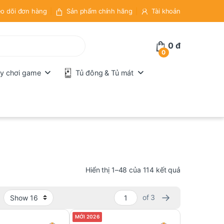
o dõi đơn hàng
Sản phẩm chính hãng
Tài khoản
0
đ
0
y chơi game
Tủ đông & Tủ mát
Đã sắp xếp t
Hiển thị 1–48 của 114 kết quả
→
of 3
MỚI 2026