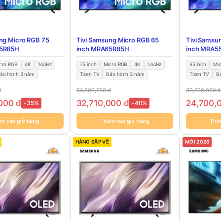
ng Micro RGB 75
Tivi Samsung Micro RGB 65
Tivi Samsu
75R85H
inch MRA65R85H
inch MRA5
cro RGB
4K
144Hz
75 inch
Micro RGB
4K
144Hz
65 inch
Mi
ảo hành 3 năm
Tizen TV
Bảo hành 3 năm
Tizen TV
B
đ
54,900,000
đ
33,900,000
đ
,000
đ
32,710,000
đ
24,700,
-35%
-40%
m vào giỏ hàng
Thêm vào giỏ hàng
Thê
HÀNG SẮP VỀ
MỚI 2026