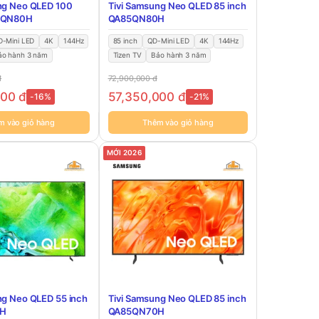
ng Neo QLED 100
Tivi Samsung Neo QLED 85 inch
0QN80H
QA85QN80H
-Mini LED
4K
144Hz
85 inch
QD-Mini LED
4K
144Hz
ảo hành 3 năm
Tizen TV
Bảo hành 3 năm
đ
72,900,000
đ
000
đ
57,350,000
đ
-16%
-21%
m vào giỏ hàng
Thêm vào giỏ hàng
MỚI 2026
ng Neo QLED 55 inch
Tivi Samsung Neo QLED 85 inch
H
QA85QN70H