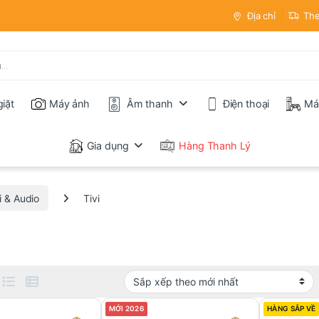
Địa chỉ
The
iặt
Máy ảnh
Âm thanh
Điện thoại
Má
Gia dụng
Hàng Thanh Lý
i & Audio
Tivi
MỚI 2026
HÀNG SẮP VỀ