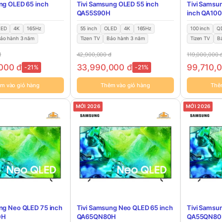
ng OLED 65 inch
Tivi Samsung OLED 55 inch
Tivi Samsu
QA55S90H
inch QA10
LED
4K
165Hz
55 inch
OLED
4K
165Hz
100 inch
QD
ảo hành 3 năm
Tizen TV
Bảo hành 3 năm
Tizen TV
B
đ
42,900,000
đ
119,000,000
,000
đ
33,990,000
đ
99,710,
-21%
-21%
m vào giỏ hàng
Thêm vào giỏ hàng
Thê
MỚI 2026
MỚI 2026
ng Neo QLED 75 inch
Tivi Samsung Neo QLED 65 inch
Tivi Samsu
0H
QA65QN80H
QA55QN80