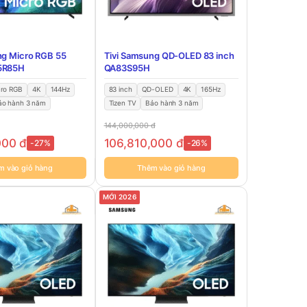
ng Micro RGB 55
Tivi Samsung QD-OLED 83 inch
5R85H
QA83S95H
cro RGB
4K
144Hz
83 inch
QD-OLED
4K
165Hz
ảo hành 3 năm
Tizen TV
Bảo hành 3 năm
144,000,000
đ
000
đ
106,810,000
đ
-27%
-26%
m vào giỏ hàng
Thêm vào giỏ hàng
MỚI 2026