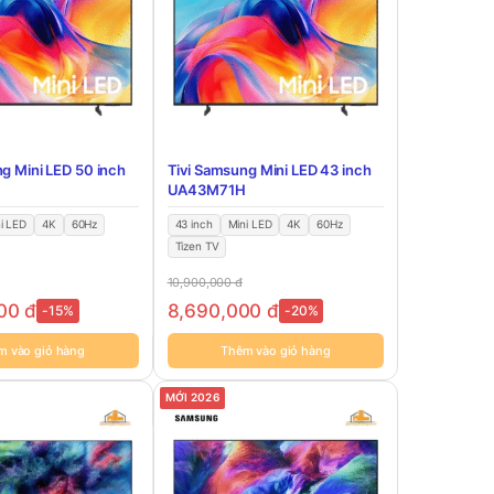
g Mini LED 50 inch
Tivi Samsung Mini LED 43 inch
UA43M71H
i LED
4K
60Hz
43 inch
Mini LED
4K
60Hz
Tizen TV
10,900,000
đ
000
đ
8,690,000
đ
-15%
-20%
m vào giỏ hàng
Thêm vào giỏ hàng
MỚI 2026