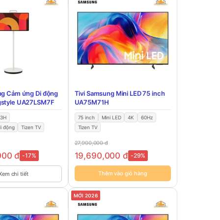
ng Cảm ứng Di động
Tivi Samsung Mini LED 75 inch
gstyle UA27LSM7F
UA75M71H
 3H
75 inch
Mini LED
4K
60Hz
i động
Tizen TV
Tizen TV
27,900,000
đ
000
đ
19,690,000
đ
-17%
-29%
Thêm vào giỏ hàng
Xem chi tiết
MỚI 2026