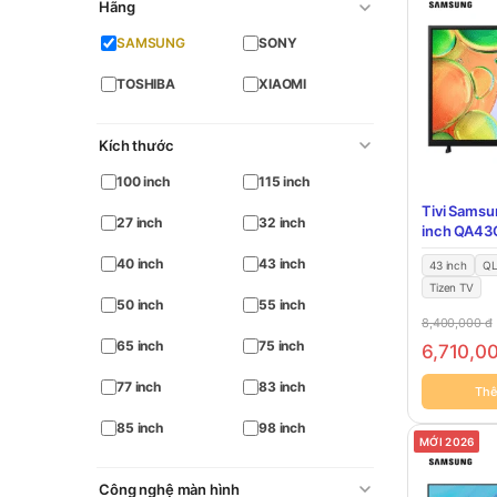
Hãng
SAMSUNG
SONY
TOSHIBA
XIAOMI
Kích thước
100 inch
115 inch
Tivi Samsu
27 inch
32 inch
inch QA43
40 inch
43 inch
43 inch
Q
Tizen TV
50 inch
55 inch
8,400,000
đ
65 inch
75 inch
6,710,0
77 inch
83 inch
Thê
85 inch
98 inch
MỚI 2026
Công nghệ màn hình