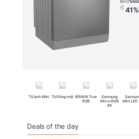
BEKO
"SANG
UP
41%
TO
Tủ lạnh Mini
Tủ Đông mát
BRAVIA True
Samsung
Samsun
RGB
Micro RGB
Mini LED
4K
Deals of the day