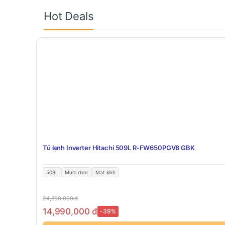
Hot Deals
Tủ lạnh Inverter Hitachi 509L R-FW650PGV8 GBK
509L
Multi door
Mặt kính
24,690,000
đ
14,990,000
đ
-39%