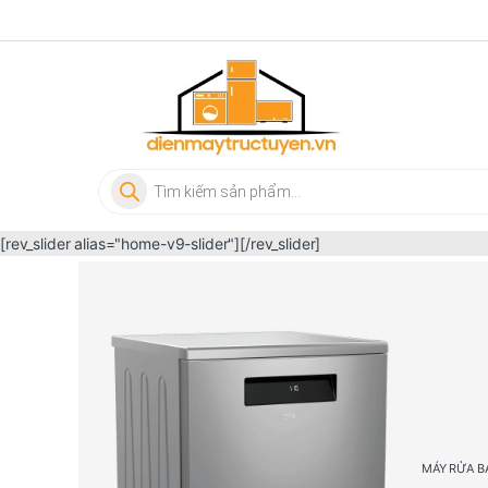
Skip to navigation
Skip to content
Tìm kiếm sản phẩm
[rev_slider alias="home-v9-slider"][/rev_slider]
MÁY RỬA B