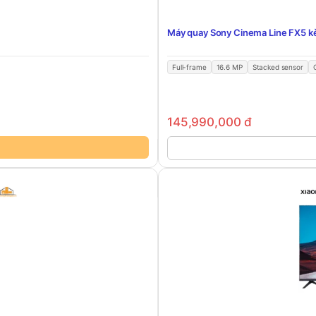
Máy quay Sony Cinema Line FX5 k
Full-frame
16.6 MP
Stacked sensor
145,990,000
đ