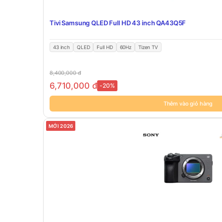
Tivi Samsung QLED Full HD 43 inch QA43Q5F
43 inch
QLED
Full HD
60Hz
Tizen TV
8,400,000
đ
6,710,000
đ
-20%
Thêm vào giỏ hàng
MỚI 2026