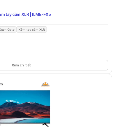
èm tay cầm XLR | ILME-FX5
Open Gate
Kèm tay cầm XLR
Xem chi tiết