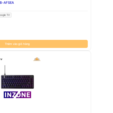
3MB-AFSEA
oogle TV
Thêm vào giỏ hàng