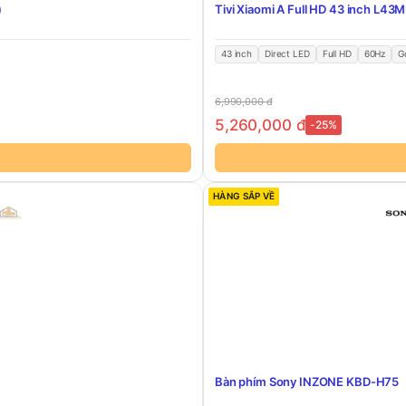
)
Tivi Xiaomi A Full HD 43 inch L4
43 inch
Direct LED
Full HD
60Hz
G
6,990,000
đ
5,260,000
đ
-25%
HÀNG SẮP VỀ
Bàn phím Sony INZONE KBD-H75