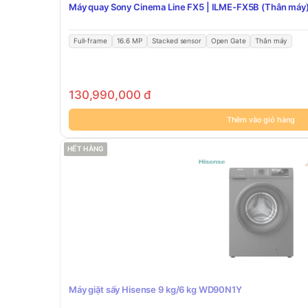
Máy quay Sony Cinema Line FX5 | ILME-FX5B (Thân máy
Full-frame
16.6 MP
Stacked sensor
Open Gate
Thân máy
130,990,000
đ
Thêm vào giỏ hàng
HẾT HÀNG
Máy giặt sấy Hisense 9 kg/6 kg WD90N1Y