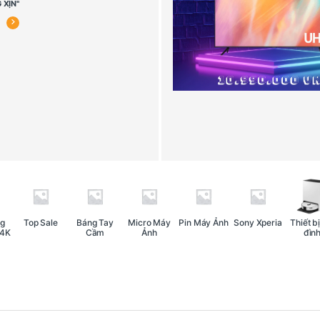
 XỊN"
g
Top Sale
Báng Tay
Micro Máy
Pin Máy Ảnh
Sony Xperia
Thiết bị
 4K
Cầm
Ảnh
đìn