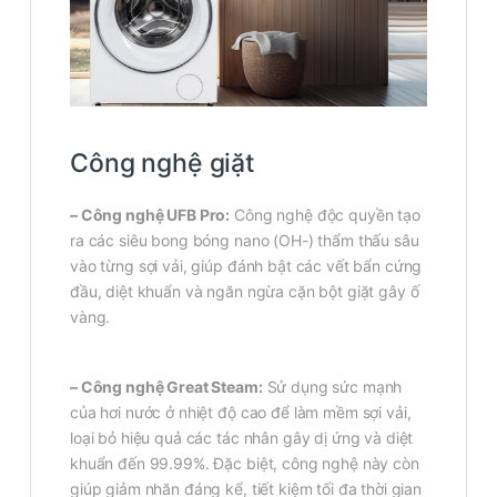
Công nghệ giặt
– Công nghệ UFB Pro:
Công nghệ độc quyền tạo
ra các siêu bong bóng nano (OH-) thẩm thấu sâu
vào từng sợi vải, giúp đánh bật các vết bẩn cứng
đầu, diệt khuẩn và ngăn ngừa cặn bột giặt gây ố
vàng.
– Công nghệ Great Steam:
Sử dụng sức mạnh
của hơi nước ở nhiệt độ cao để làm mềm sợi vải,
loại bỏ hiệu quả các tác nhân gây dị ứng và diệt
khuẩn đến 99.99%. Đặc biệt, công nghệ này còn
giúp giảm nhăn đáng kể, tiết kiệm tối đa thời gian