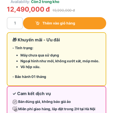
Availability:
Còn 2 trong kho
12,490,000
đ
19,990,000
đ
Máy giặt Toshiba Japandi 10,5 kg TW-T37BZP115MWV(WT) (Hàn
Thêm vào giỏ hàng
🎁 Khuyến mãi - Ưu đãi
- Tình trạng:
Máy chưa qua sử dụng
Ngoại hình như mới, không xướt xát, móp méo.
Vỏ hộp xấu.
- Bảo hành 01 tháng
✓ Cam kết dịch vụ
Bán đúng giá, không báo giá ảo
Miễn phí giao hàng, lắp đặt trong 2H tại Hà Nội