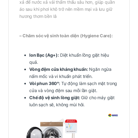
xả để nước xả vải thẩm thấu sâu hơn, giúp quần
áo sau khi phơi khô trở nên mềm mại và lưu giữ
hương thơm bền lâ
– Chăm sóc vệ sinh toàn diện (Hygiene Care):
Ion Bạc (Ag+):
Diệt khuẩn lồng giặt hiệu
quả.
Vòng đệm cửa kháng khuẩn:
Ngăn ngừa
nấm mốc và vi khuẩn phát triển.
Vòi phun 360°:
Tự động làm sạch mặt trong
cửa và vòng đệm sau mỗi lần giặt.
Chế độ vệ sinh lồng giặt:
Giữ cho máy giặt
luôn sạch sẽ, không mùi hôi.