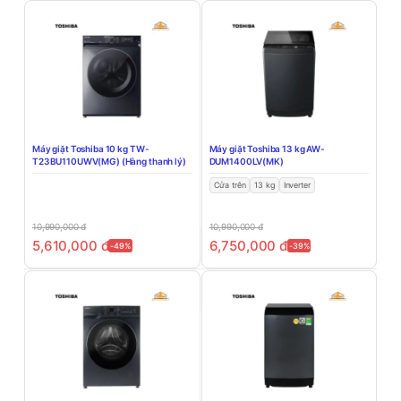
Máy giặt Toshiba 10 kg TW-
Máy giặt Toshiba 13 kg AW-
T23BU110UWV(MG) (Hàng thanh lý)
DUM1400LV(MK)
Cửa trên
13 kg
Inverter
10,990,000
đ
10,990,000
đ
5,610,000
đ
6,750,000
đ
-49%
-39%