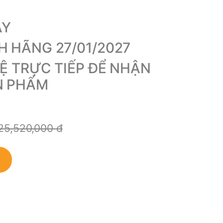
ÀY
 HÃNG 27/01/2027
HỆ TRỰC TIẾP ĐỂ NHẬN
N PHẨM
25,520,000
đ