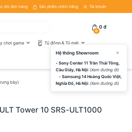
o dõi đơn hàng
Sản phẩm chính hãng
Tài khoản
0
đ
0
y chơi game
Tủ đông & Tủ mát
×
Hệ thống Showroom
- Sony Center 11 Trần Thái Tông,
Cầu Giấy, Hà Nội
(
Xem đường đi)
- Samsung 14 Hoàng Quốc Việt,
rưng bày)
Nghĩa Đô, Hà Nội
(Xem đường đi)
 ULT Tower 10 SRS-ULT1000