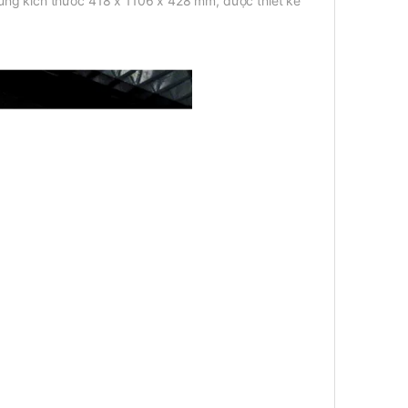
ùng kích thước 418 x 1106 x 428 mm, được thiết kế