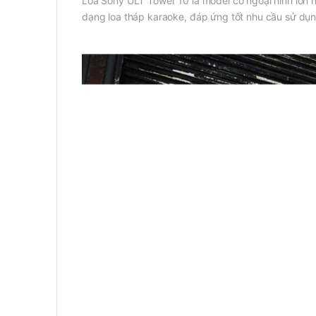
Loa Sony ULT Tower 10 là model có ngoại hình lớn 
dạng loa tháp karaoke, đáp ứng tốt nhu cầu sử dụn