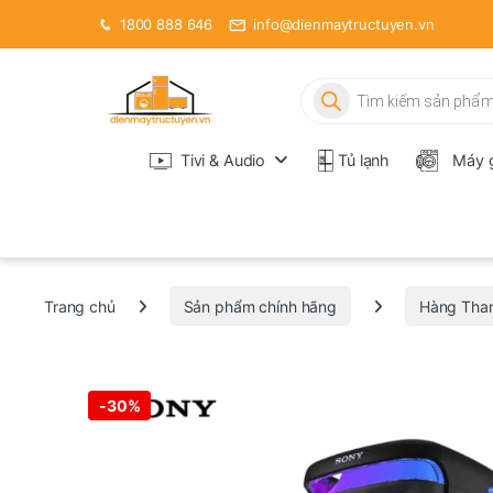
1800 888 646
info@dienmaytructuyen.vn
Tìm kiếm sản phẩm
Tivi & Audio
Tủ lạnh
Máy g
Trang chủ
Sản phẩm chính hãng
Hàng Tha
-
30%