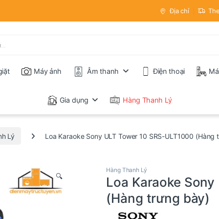
Địa chỉ
The
iặt
Máy ảnh
Âm thanh
Điện thoại
Má
Gia dụng
Hàng Thanh Lý
nh Lý
Loa Karaoke Sony ULT Tower 10 SRS-ULT1000 (Hàng t
Hàng Thanh Lý
🔍
Loa Karaoke Sony
(Hàng trưng bày)