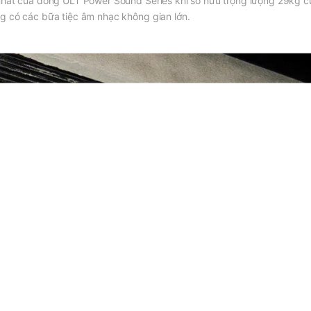
nhất của dòng ULT Power Sound Series khi sở hữu trọng lượng 29kg c
g có các bữa tiệc âm nhạc không gian lớn.