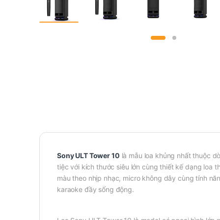
Sony ULT Tower 10
là mẫu loa khủng nhất thuộc d
tiệc với kích thước siêu lớn cùng thiết kế dạng lo
màu theo nhịp nhạc, micro không dây cùng tính nă
karaoke đầy sống động.