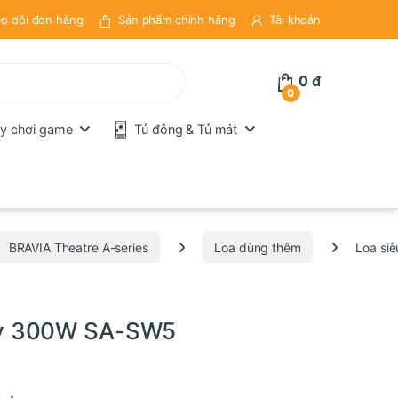
o dõi đơn hàng
Sản phẩm chính hãng
Tài khoản
0
đ
0
y chơi game
Tủ đông & Tủ mát
BRAVIA Theatre A-series
Loa dùng thêm
Loa si
ny 300W SA-SW5