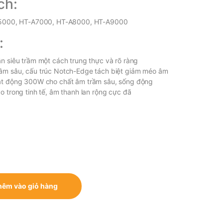
ch:
5000, HT-A7000, HT-A8000, HT-A9000
:
n siêu trầm một cách trung thực và rõ ràng
rầm sâu, cấu trúc Notch-Edge tách biệt giảm méo âm
oạt động 300W cho chất âm trầm sâu, sống động
o trong tinh tế, âm thanh lan rộng cực đã
 quantity
hêm vào giỏ hàng