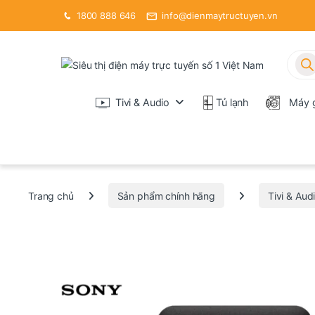
1800 888 646
info@dienmaytructuyen.vn
Tìm k
Tivi & Audio
Tủ lạnh
Máy g
Trang chủ
Sản phẩm chính hãng
Tivi & Aud