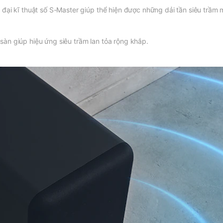
đại kĩ thuật số S-Master giúp thể hiện được những dải tần siêu trầm 
àn giúp hiệu ứng siêu trầm lan tỏa rộng khắp.