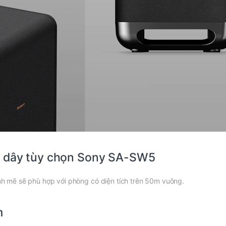
g dây tùy chọn Sony SA-SW5
 mẽ sẽ phù hợp với phòng có diện tích trên 50m vuông.
m