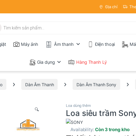
Địa chỉ
The
iếm sản phẩm
iặt
Máy ảnh
Âm thanh
Điện thoại
Má
Gia dụng
Hàng Thanh Lý
io
Dàn Âm Thanh
Dàn Âm Thanh Sony
Loa dùng thêm
🔍
Loa siêu trầm So
Availability:
Còn 3 trong kho