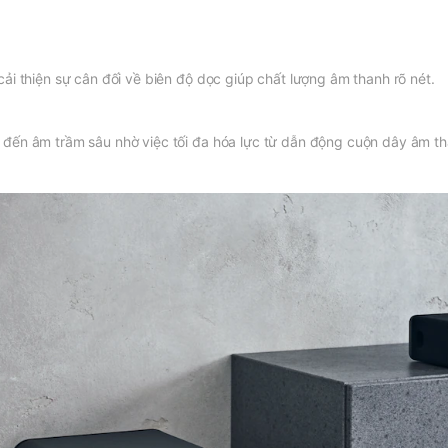
ải thiện sự cân đối về biên độ dọc giúp chất lượng âm thanh rõ nét.
 đến âm trầm sâu nhờ việc tối đa hóa lực từ dẫn động cuộn dây âm th