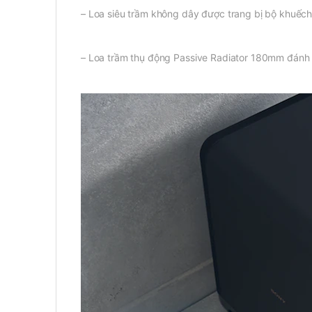
– Loa siêu trầm không dây được trang bị bộ khuếch 
– Loa trầm thụ động Passive Radiator 180mm đánh s