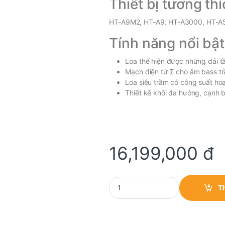
Thiết bị tương thí
HT-A9M2, HT-A9, HT-A3000, HT-A
Tính năng nổi bật
Loa thể hiện được những dải tầ
Mạch điện từ Σ cho âm bass t
Loa siêu trầm có công suất h
Thiết kế khối đa hướng, cạnh b
16,199,000
đ
Loa siêu trầm Sony 300W SA-SW5
T