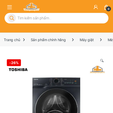
0
Tìm kiếm sản phẩm
Trang chủ
Sản phẩm chính hãng
Máy giặt
Má
🔍
-
26%