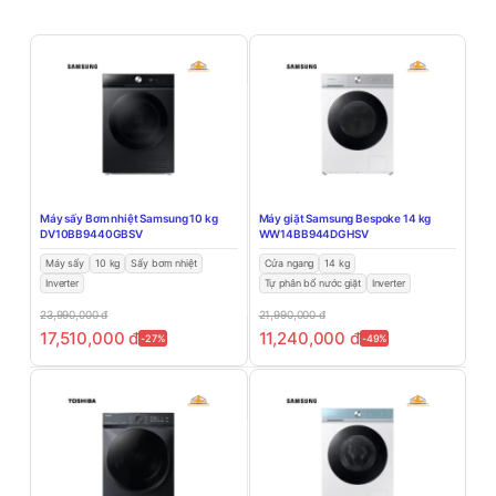
Máy sấy Bơm nhiệt Samsung 10 kg
Máy giặt Samsung Bespoke 14 kg
DV10BB9440GBSV
WW14BB944DGHSV
Máy sấy
10 kg
Sấy bơm nhiệt
Cửa ngang
14 kg
Inverter
Tự phân bổ nước giặt
Inverter
23,990,000
đ
21,990,000
đ
17,510,000
đ
11,240,000
đ
-27%
-49%