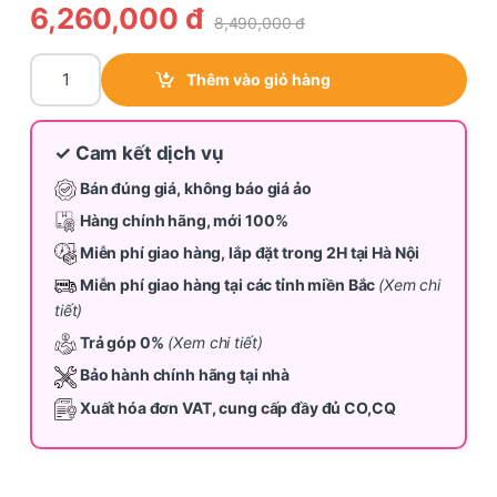
6,260,000
đ
8,490,000
đ
Máy giặt Toshiba 9,5 kg TW-T21BU105UWV(MG) quantity
Thêm vào giỏ hàng
✓ Cam kết dịch vụ
Bán đúng giá, không báo giá ảo
Hàng chính hãng, mới 100%
Miễn phí giao hàng, lắp đặt trong 2H tại Hà Nội
Miễn phí giao hàng tại các tỉnh miền Bắc
(Xem chi
tiết)
Trả góp 0%
(Xem chi tiết)
Bảo hành chính hãng tại nhà
Xuất hóa đơn VAT, cung cấp đầy đủ CO,CQ