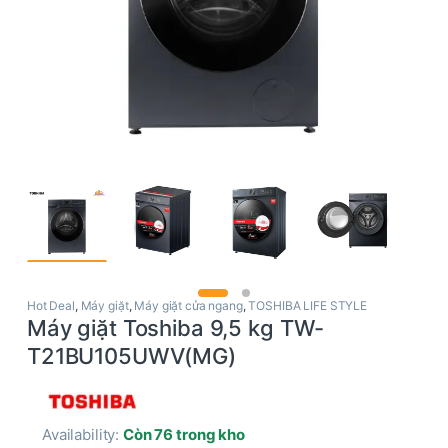
Hot Deal
,
Máy giặt
,
Máy giặt cửa ngang
,
TOSHIBA LIFE STYLE
Máy giặt Toshiba 9,5 kg TW-
T21BU105UWV(MG)
Availability:
Còn 76 trong kho