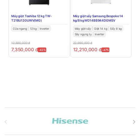
Máy giặt Toshiba 12 kg TW-
Máy giặt sấy Samsung Bespoke 14
T21BU130UWV(MG)
kg/8 kg WD14BB944DGMSV
Cửa ngang
12 kg
Inverter
Máy giặt sấy
Giặt 14 kg
Sấy 8 kg
Sấy ngưng tụ
Inverter
12,590,000
đ
22,990,000
đ
7,350,000
đ
12,210,000
đ
-42%
-47%
Brands Carousel