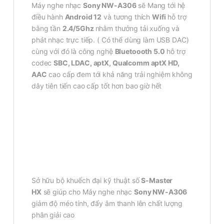
Máy nghe nhạc
Sony NW-A306
sẽ Mang tới hệ
điều hành
Android 12
và tương thích
Wifi
hỗ trợ
bằng tần
2.4/5Ghz
nhằm thưởng tải xuống và
phát nhạc trực tiếp. ( Có thể dùng làm USB DAC)
cùng với đó là công nghệ
Bluetoooth 5.0
hỗ trợ
codec
SBC, LDAC, aptX, Qualcomm aptX HD,
AAC
cao cấp đem tới khả năng trải nghiệm không
dây tiên tiến cao cấp tốt hơn bao giờ hết
Sở hữu bộ khuếch đại kỹ thuật số
S-Master
HX
sẽ giúp cho Máy nghe nhạc
Sony NW-A306
giảm độ méo tính, đẩy âm thanh lên chất lượng
phân giải cao