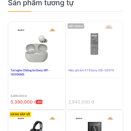
Sản phẩm tương tự
HẾT HÀNG
Tai nghe Chống ồn Sony WF-
Máy ghi âm KTS Sony ICD-UX570
1000XM5
5,890,000
đ
5,390,000
đ
2,840,000
đ
-8%
HÀNG SẮP VỀ