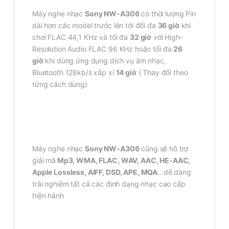
Máy nghe nhạc
Sony NW-A306
có thời lượng Pin
dài hơn các model trước lên tới đối đa
36 giờ
khi
chơi FLAC 44,1 KHz và tối đa
32 giờ
với High-
Resolution Audio FLAC 96 KHz hoặc tối đa
26
giờ
khi dùng ứng dụng dịch vụ âm nhạc,
Bluetooth 128kb/s xấp xỉ
14 giờ
( Thay đổi theo
từng cách dùng)
Máy nghe nhạc
Sony NW-A306
cũng sẽ hỗ trợ
giải mã
Mp3, WMA, FLAC, WAV, AAC, HE-AAC,
Apple Lossless, AIFF, DSD, APE, MQA
.. dễ dàng
trải nghiệm tất cả các định dạng nhạc cao cấp
hiện hành