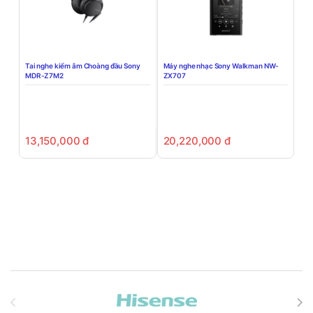
Tai nghe kiểm âm Choàng đầu Sony
Máy nghe nhạc Sony Walkman NW-
MDR-Z7M2
ZX707
13,150,000
đ
20,220,000
đ
Brands Carousel