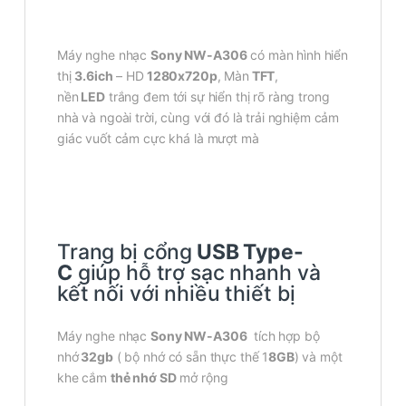
Máy nghe nhạc
Sony NW-A306
có màn hình hiển
thị
3.6ich
– HD
1280x720p
, Màn
TFT
,
nền
LED
trắng đem tới sự hiển thị rõ ràng trong
nhà và ngoài trời, cùng với đó là trải nghiệm cảm
giác vuốt cảm cực khá là mượt mà
Trang bị cổng
USB Type-
C
giúp hỗ trợ sạc nhanh và
kết nối với nhiều thiết bị
Máy nghe nhạc
Sony NW-A306
tích hợp bộ
nhớ
32gb
( bộ nhớ có sẵn thực thế 1
8GB
) và một
khe cắm
thẻ nhớ SD
mở rộng