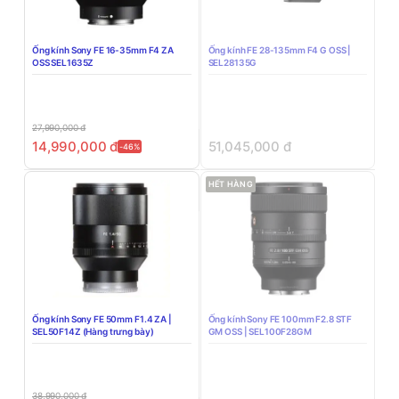
Ống kính Sony FE 16-35mm F4 ZA
Ống kính FE 28-135mm F4 G OSS |
OSS SEL1635Z
SEL28135G
27,990,000
đ
14,990,000
đ
51,045,000
đ
-46%
HẾT HÀNG
Ống kính Sony FE 50mm F1.4 ZA |
Ống kính Sony FE 100mm F2.8 STF
SEL50F14Z (Hàng trưng bày)
GM OSS | SEL100F28GM
38,990,000
đ