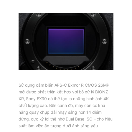
Sử dụng cảm biến APS-C Exmor R CMOS 26MP
mới được phát triển kết hợp với bộ xử lý BIONZ
XR, Sony FX30 có thể tạo ra những hình ảnh 4K
chất lượng cao. Bên cạnh đó, máy còn có khả
năng quay chụp dải nhạy sáng hơn 14 điểm
dừng, cực kỳ lợi thế nhờ Dual Base ISO – cho hiệu
suất làm việc ấn tượng dưới ánh sáng yếu.