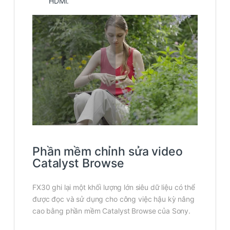
HDMI.
Phần mềm chỉnh sửa video
Catalyst Browse
FX30 ghi lại một khối lượng lớn siêu dữ liệu có thể
được đọc và sử dụng cho công việc hậu kỳ nâng
cao bằng phần mềm Catalyst Browse của Sony.