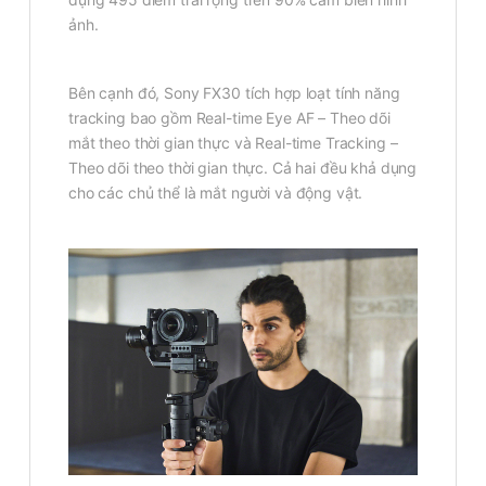
ảnh.
Bên cạnh đó, Sony FX30 tích hợp loạt tính năng
tracking bao gồm Real-time Eye AF – Theo dõi
mắt theo thời gian thực và Real-time Tracking –
Theo dõi theo thời gian thực. Cả hai đều khả dụng
cho các chủ thể là mắt người và động vật.