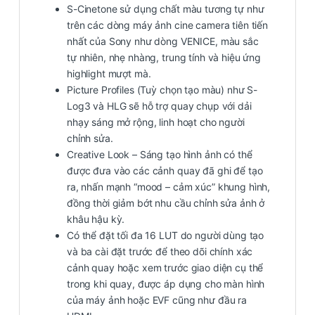
S-Cinetone sử dụng chất màu tương tự như
trên các dòng máy ảnh cine camera tiên tiến
nhất của Sony như dòng VENICE, màu sắc
tự nhiên, nhẹ nhàng, trung tính và hiệu ứng
highlight mượt mà.
Picture Profiles (Tuỳ chọn tạo màu) như S-
Log3 và HLG sẽ hỗ trợ quay chụp với dải
nhạy sáng mở rộng, linh hoạt cho người
chỉnh sửa.
Creative Look – Sáng tạo hình ảnh có thể
được đưa vào các cảnh quay đã ghi để tạo
ra, nhấn mạnh “mood – cảm xúc” khung hình,
đồng thời giảm bớt nhu cầu chỉnh sửa ảnh ở
khâu hậu kỳ.
Có thể đặt tối đa 16 LUT do người dùng tạo
và ba cài đặt trước để theo dõi chính xác
cảnh quay hoặc xem trước giao diện cụ thể
trong khi quay, được áp dụng cho màn hình
của máy ảnh hoặc EVF cũng như đầu ra