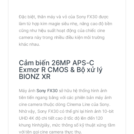
Đặc biệt, thân máy và vỏ của Sony FX30 được
làm từ hợp kim magie siêu nhẹ, nâng cao độ bền
cũng như hiệu suất hoạt động của chiếc cine
camera này trong nhiều điều kiện môi trường
khác nhau.
Cảm biến 26MP APS-C
Exmor R CMOS & Bộ xử lý
BIONZ XR
Máy ảnh
Sony FX30
sở hữu hệ thống hình ảnh
tiên tiến ngang bằng với các phiên bản máy ảnh
cine camera thuộc dòng Cinema Line của Sony.
Nhờ vậy, Sony FX30 có thể ghi lại hình ảnh 10-bit
UHD 4K độ chi tiết cao ở tốc độ lên đến 120
khung hình/giây, mức thông số kỹ thuật xứng tầm
với tên gọi cine camera thực thụ.