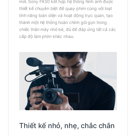
mới. Sony FX30 kết hợp hệ thống hình ảnh được
thiết kế chuyên biệt để quay phim cùng với loạt
tính năng toàn diện và hoạt động trực quan, tạo
thành một hệ thống hoàn chỉnh gói gọn trong
chiếc thân máy nhỏ bé, đủ để đáp ứng tất cả các
cấp độ làm phim khác nhau.
Thiết kế nhỏ, nhẹ, chắc chắn