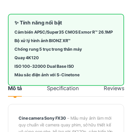
✨ Tính năng nổi bật
Cảm biến APSC/Super35 CMOS Exmor R™ 26.1MP
Bộ xử lý hình ảnh BIONZ XR™
Chống rung 5 trục trong thân máy
Quay 4K120
ISO 100-32000 Dual Base ISO
Màu sắc điện ảnh với S-Cinetone
Mô tả
Specification
Reviews
Cine camera Sony FX30
– Mẫu máy ảnh làm mới
quy chuẩn về camera quay phim, sở hữu thiết kế
vô cùng gọn nhẹ, hỗ trợ ghi 4K120p, cảm biến lớn