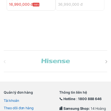
16,990,000
đ
36,990,000
đ
-56%
Brands Carousel
Quản lý đơn hàng
Thông tin liên hệ
📞 Hotline
:
1800 888 646
Tài khoản
Theo dõi đơn hàng
🏬 Samsung Shop:
14 Hoàng