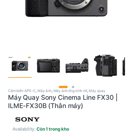
Cảm biến APS-C
,
Máy ảnh
,
Máy ảnh ống kính rời
,
Máy quay
Máy Quay Sony Cinema Line FX30 |
ILME-FX30B (Thân máy)
Availability:
Còn 1 trong kho