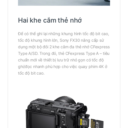
Hai khe cắm thẻ nhớ
Để có thể ghi lại những khung hình tốc độ bit cao,
tốc độ khung hình lớn, Sony FX30 nâng cấp sử
dụng một bộ đôi 2 khe cắm đa thẻ nhớ CFexpress
Type A/SD. Trong đó, thẻ CFexpress Type A – tiêu
chuẩn mới về thiết bị lưu trữ nhỏ gọn có tốc độ
ghi/đọc nhanh phù hợp cho việc quay phim 4K ở
tốc độ bit cao.