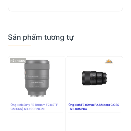
Sản phẩm tương tự
HẾT HÀNG
Ống kính Sony FE 100mm F2.8 STF
Ống kính FE 90mm F2.8 Macro G OSS
GM OSS | SEL100F28GM
| SEL90M28G