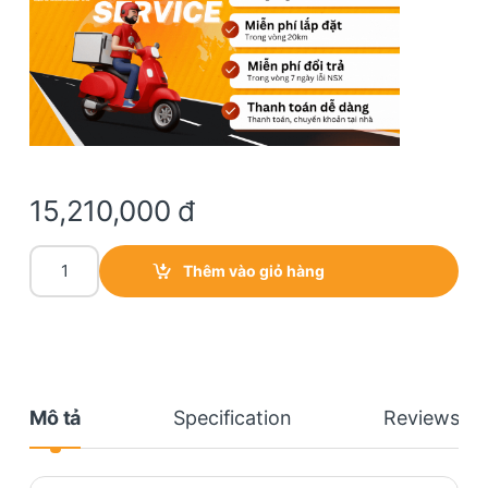
15,210,000
đ
Ống kính FE 35mm F1.8 | SEL35F18F quantity
Thêm vào giỏ hàng
Mô tả
Specification
Reviews