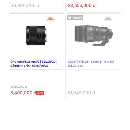
36,990,000
đ
23,555,000
đ
HẾT HÀNG
Ống kính FE 28mm F2 | SEL28F20 |
Ống kính FE 28-135mm F4 G OSS |
Bảo hành chính hãng 7/9/26
SEL28135G
9,690,000
đ
5,490,000
đ
51,045,000
đ
-43%