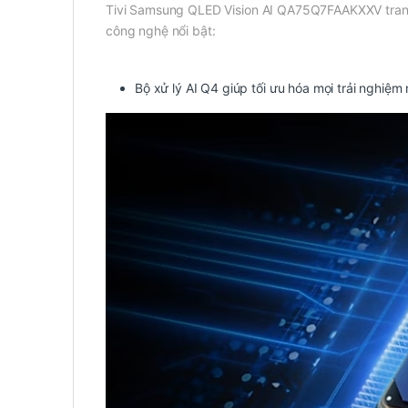
Tivi Samsung QLED Vision AI QA75Q7FAAKXXV trang bị
công nghệ nổi bật:
Bộ xử lý AI Q4 giúp tối ưu hóa mọi trải nghi