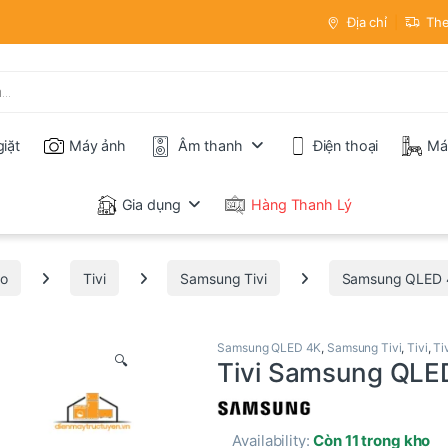
Địa chỉ
The
iặt
Máy ảnh
Âm thanh
Điện thoại
Má
Gia dụng
Hàng Thanh Lý
io
Tivi
Samsung Tivi
Samsung QLED 
Samsung QLED 4K
,
Samsung Tivi
,
Tivi
,
Ti
🔍
Tivi Samsung QLE
Availability:
Còn 11 trong kho