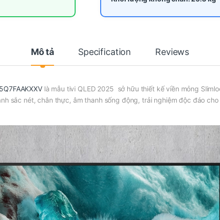
Mô tả
Specification
Reviews
A75Q7FAAKXXV
là mẫu tivi QLED 2025 sở hữu thiết kế viền mỏng Sliml
ảnh sắc nét, chân thực, âm thanh sống động, trải nghiệm độc đáo cho