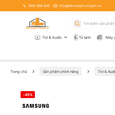
1800 888 646
info@dienmaytructuyen.vn
Tìm kiếm sản phẩm
Tivi & Audio
Tủ lạnh
Máy g
Trang chủ
Sản phẩm chính hãng
Tivi & Aud
-
45%