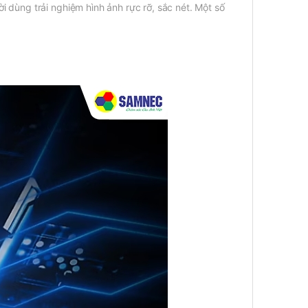
 dùng trải nghiệm hình ảnh rực rỡ, sắc nét. Một số