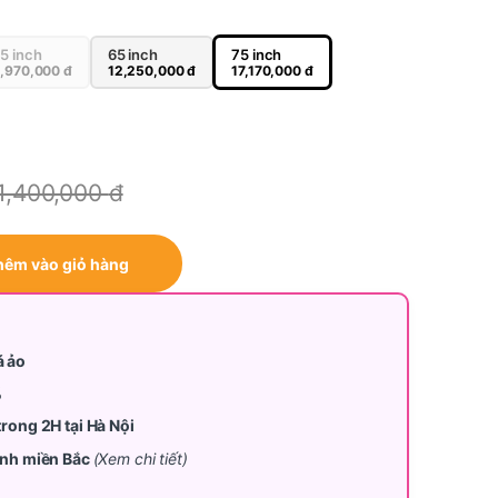
5 inch
65 inch
75 inch
,970,000
đ
12,250,000
đ
17,170,000
đ
1,400,000
đ
7F quantity
hêm vào giỏ hàng
á ảo
%
trong 2H tại Hà Nội
tỉnh miền Bắc
(Xem chi tiết)