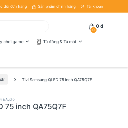
o dõi đơn hàng
Sản phẩm chính hãng
Tài khoản
0
đ
0
y chơi game
Tủ đông & Tủ mát
4K
Tivi Samsung QLED 75 inch QA75Q7F
vi & Audio
D 75 inch QA75Q7F