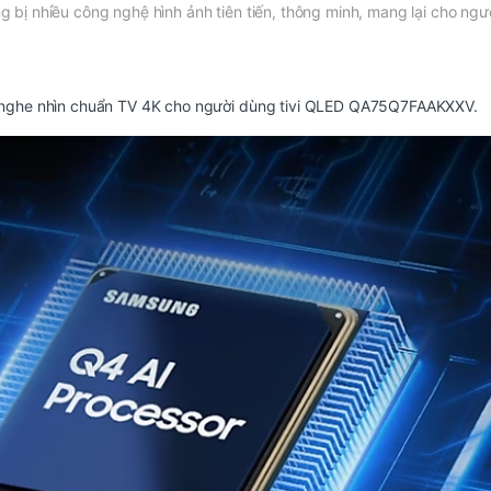
 nhiều công nghệ hình ảnh tiên tiến, thông minh, mang lại cho người
ệm nghe nhìn chuẩn TV 4K cho người dùng tivi QLED QA75Q7FAAKXXV.