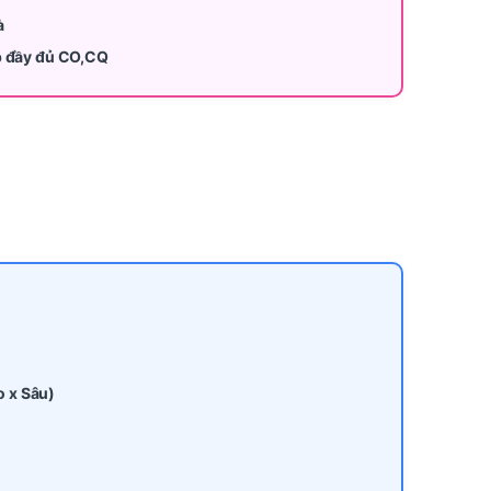
à
p đầy đủ CO,CQ
o x Sâu)