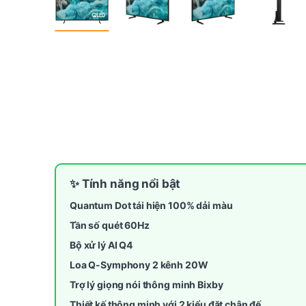
✨ Tính năng nổi bật
Quantum Dot tái hiện 100% dải màu
Tần số quét 60Hz
Bộ xử lý AI Q4
Loa Q-Symphony 2 kênh 20W
Trợ lý giọng nói thông minh Bixby
Thiết kế thông minh với 2 kiểu đặt chân đế