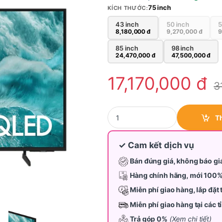
75 inch
KÍCH THƯỚC:
43 inch
50 inch
5
8,180,000
đ
9,270,000
đ
9
85 inch
98 inch
24,470,000
đ
47,500,000
đ
17,170,000
đ
3
Tivi Samsung QLED 75 inch QA75Q
T
✓ Cam kết dịch vụ
Bán đúng giá, không báo gi
Hàng chính hãng, mới 100
Miễn phí giao hàng, lắp đặt 
Miễn phí giao hàng tại các 
Trả góp 0%
(Xem chi tiết)