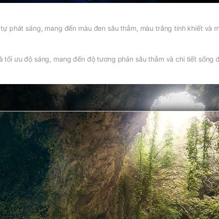
 tự phát sáng, mang đến màu đen sâu thẳm, màu trắng tinh khiết và m
à tối ưu độ sáng, mang đến độ tương phản sâu thẳm và chi tiết sống 