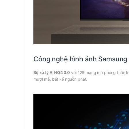
Công nghệ hình ảnh Samsun
Bộ xử lý AI NQ4 3.0
với 128 mạng mô phỏng thần ki
mượt mà, bất kể nguồn phát.