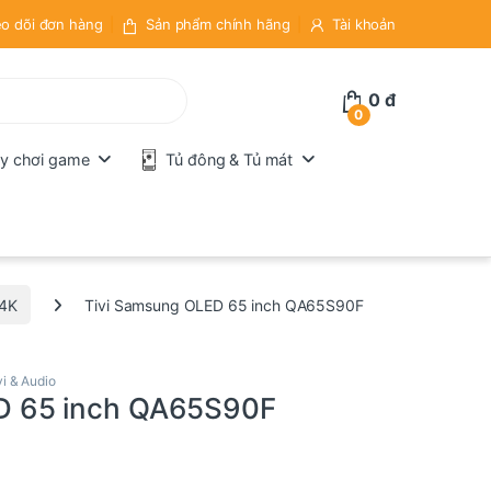
o dõi đơn hàng
Sản phẩm chính hãng
Tài khoản
0
đ
0
y chơi game
Tủ đông & Tủ mát
4K
Tivi Samsung OLED 65 inch QA65S90F
vi & Audio
D 65 inch QA65S90F