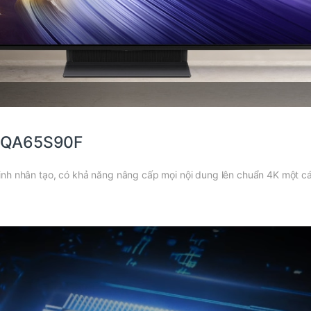
g QA65S90F
nh nhân tạo, có khả năng nâng cấp mọi nội dung lên chuẩn 4K một cá