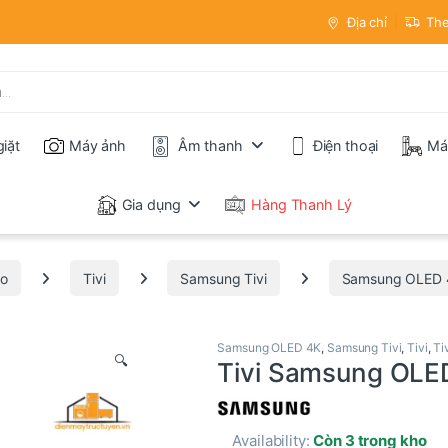
Địa chỉ
The
iặt
Máy ảnh
Âm thanh
Điện thoại
Má
Gia dụng
Hàng Thanh Lý
io
Tivi
Samsung Tivi
Samsung OLED 
Samsung OLED 4K
,
Samsung Tivi
,
Tivi
,
Ti
🔍
Tivi Samsung OLE
Availability:
Còn 3 trong kho