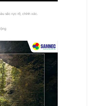
àu sắc rực rỡ, chính xác.
động