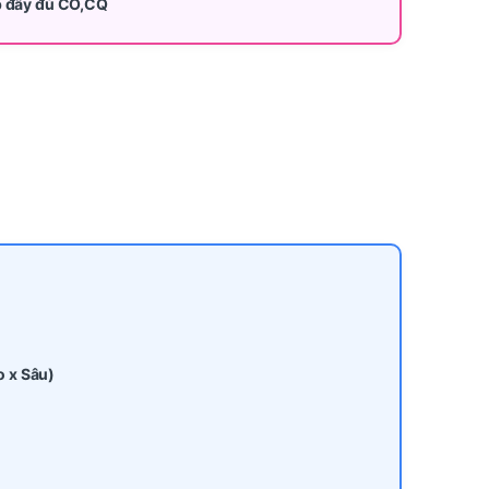
p đầy đủ CO,CQ
o x Sâu)