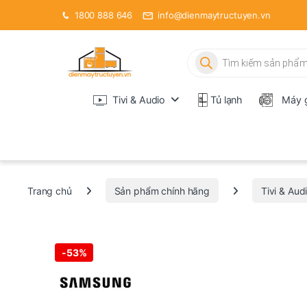
1800 888 646
info@dienmaytructuyen.vn
Tìm kiếm sản phẩm
Tivi & Audio
Tủ lạnh
Máy g
Trang chủ
Sản phẩm chính hãng
Tivi & Aud
-
53%