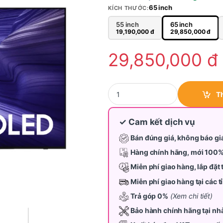
65 inch
KÍCH THƯỚC:
55 inch
65 inch
19,190,000
đ
29,850,000
đ
29,850,000
đ
Tivi Samsung OLED 65 inch QA65S
T
✓ Cam kết dịch vụ
Bán đúng giá, không báo gi
Hàng chính hãng, mới 100
Miễn phí giao hàng, lắp đặt 
Miễn phí giao hàng tại các 
Trả góp 0%
(Xem chi tiết)
Bảo hành chính hãng tại nh