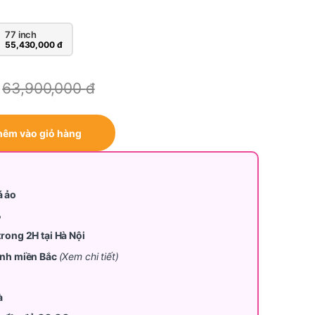
77 inch
55,430,000
đ
63,900,000
đ
90F quantity
hêm vào giỏ hàng
á ảo
%
trong 2H tại Hà Nội
tỉnh miền Bắc
(Xem chi tiết)
à