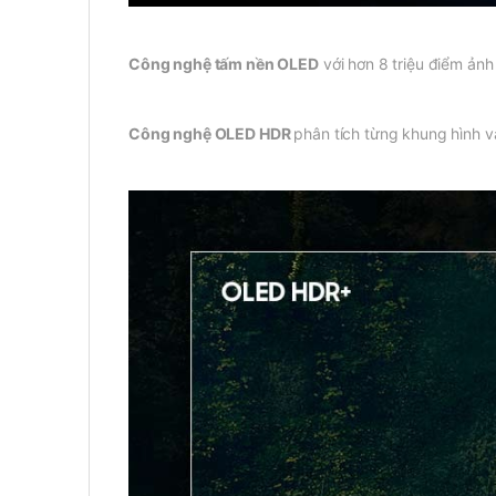
Công nghệ tấm nền OLED
với hơn 8 triệu điểm ảnh
Công nghệ OLED HDR
phân tích từng khung hình v