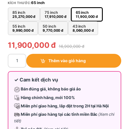
65 inch
KÍCH THƯỚC:
85 inch
75 inch
65 inch
25,270,000
đ
17,910,000
đ
11,900,000
đ
55 inch
50 inch
43 inch
9,990,000
đ
9,770,000
đ
8,060,000
đ
11,900,000
đ
16,900,000
đ
Tivi Samsung Crystal UHD 65 inch UA65U8500H quantity
Thêm vào giỏ hàng
✓ Cam kết dịch vụ
Bán đúng giá, không báo giá ảo
Hàng chính hãng, mới 100%
Miễn phí giao hàng, lắp đặt trong 2H tại Hà Nội
Miễn phí giao hàng tại các tỉnh miền Bắc
(Xem chi
tiết)