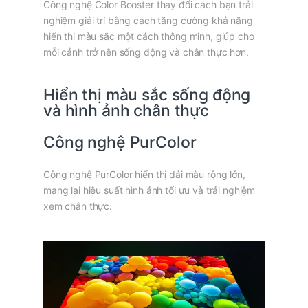
Công nghệ Color Booster thay đổi cách bạn trải
nghiệm giải trí bằng cách tăng cường khả năng
hiển thị màu sắc một cách thông minh, giúp cho
mỗi cảnh trở nên sống động và chân thực hơn.
Hiển thị màu sắc sống động
và hình ảnh chân thực
Công nghệ PurColor
Công nghệ PurColor hiển thị dải màu rộng lớn,
mang lại hiệu suất hình ảnh tối ưu và trải nghiệm
xem chân thực.