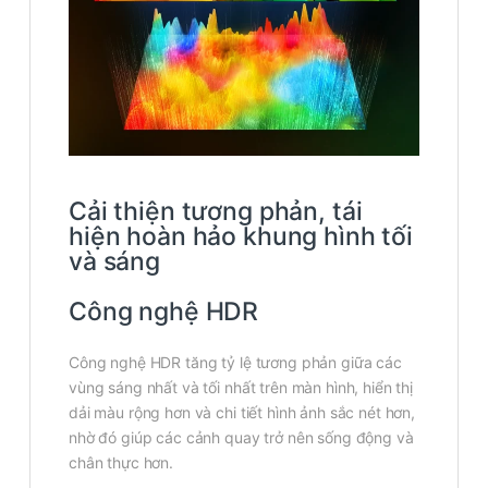
Cải thiện tương phản, tái
hiện hoàn hảo khung hình tối
và sáng
Công nghệ HDR
Công nghệ HDR tăng tỷ lệ tương phản giữa các
vùng sáng nhất và tối nhất trên màn hình, hiển thị
dải màu rộng hơn và chi tiết hình ảnh sắc nét hơn,
nhờ đó giúp các cảnh quay trở nên sống động và
chân thực hơn.