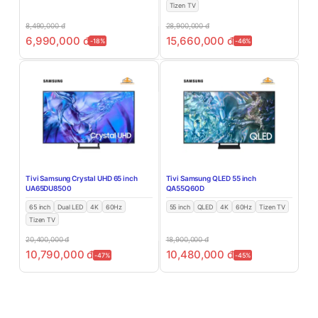
Tizen TV
8,490,000
đ
28,900,000
đ
6,990,000
đ
15,660,000
đ
-18%
-46%
Tivi Samsung Crystal UHD 65 inch
Tivi Samsung QLED 55 inch
UA65DU8500
QA55Q60D
65 inch
Dual LED
4K
60Hz
55 inch
QLED
4K
60Hz
Tizen TV
Tizen TV
20,400,000
đ
18,900,000
đ
10,790,000
đ
10,480,000
đ
-47%
-45%