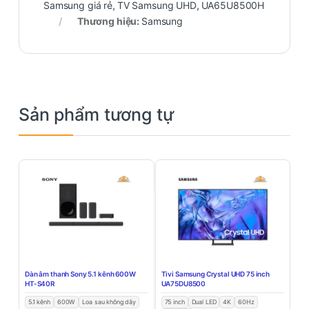
Samsung giá rẻ
,
TV Samsung UHD
,
UA65U8500H
Thương hiệu:
Samsung
Sản phẩm tương tự
Dàn âm thanh Sony 5.1 kênh 600W
Tivi Samsung Crystal UHD 75 inch
HT-S40R
UA75DU8500
5.1 kênh
600W
Loa sau không dây
75 inch
Dual LED
4K
60Hz