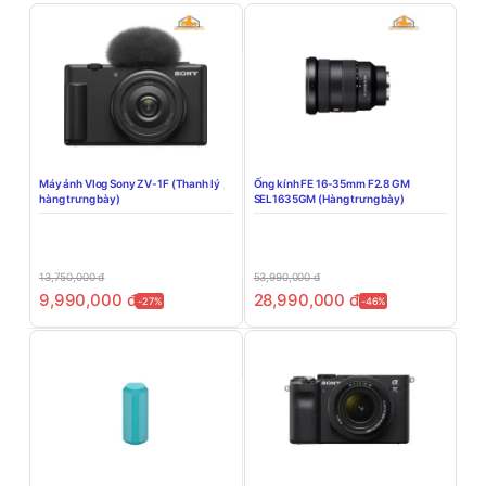
Máy ảnh Vlog Sony ZV-1F (Thanh lý
Ống kính FE 16-35mm F2.8 GM
hàng trưng bày)
SEL1635GM (Hàng trưng bày)
13,750,000
đ
53,990,000
đ
9,990,000
đ
28,990,000
đ
-27%
-46%