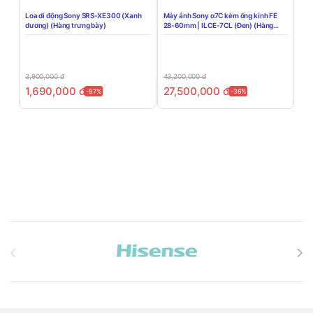
Loa di động Sony SRS-XE300 (Xanh
Máy ảnh Sony α7C kèm ống kính FE
dương) (Hàng trưng bày)
28-60mm | ILCE-7CL (Đen) (Hàng
trưng bày)
3,900,000
đ
43,200,000
đ
1,690,000
đ
27,500,000
đ
-57%
-36%
Brands Carousel