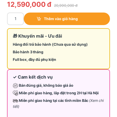
12,590,000
đ
20,990,000
đ
Tivi Sony BRAVIA 2 II 65 inch K-65S20M2 (Hàng thanh lý) quant
Thêm vào giỏ hàng
🎁 Khuyến mãi - Ưu đãi
Hàng đổi trả bảo hành (Chưa qua sử dụng)
Bảo hành 3 tháng
Full box, đầy đủ phụ kiện
✓ Cam kết dịch vụ
Bán đúng giá, không báo giá ảo
Miễn phí giao hàng, lắp đặt trong 2H tại Hà Nội
Miễn phí giao hàng tại các tỉnh miền Bắc
(Xem chi
tiết)