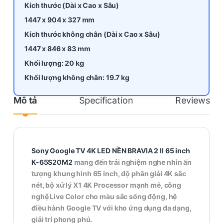
Kích thước (Dài x Cao x Sâu)
1447 x 904 x 327 mm
Kích thước không chân (Dài x Cao x Sâu)
1447 x 846 x 83 mm
Khối lượng:
20 kg
Khối lượng không chân:
19.7 kg
Mô tả
Specification
Reviews
Sony Google TV 4K LED NỀN BRAVIA 2 II 65 inch
K-65S20M2
mang đến trải nghiệm nghe nhìn ấn
tượng khung hình 65 inch, độ phân giải 4K sắc
nét, bộ xử lý X1 4K Processor mạnh mẽ, công
nghệ Live Color cho màu sắc sống động, hệ
điều hành Google TV với kho ứng dụng đa dạng,
giải trí phong phú.