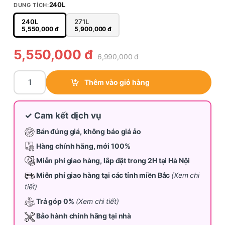
240L
DUNG TÍCH:
240L
271L
5,550,000
đ
5,900,000
đ
5,550,000
đ
6,990,000
đ
Tủ lạnh Inverter Toshiba 240L GR-RT310WE-PMV(68) quantit
Thêm vào giỏ hàng
✓ Cam kết dịch vụ
Bán đúng giá, không báo giá ảo
Hàng chính hãng, mới 100%
Miễn phí giao hàng, lắp đặt trong 2H tại Hà Nội
Miễn phí giao hàng tại các tỉnh miền Bắc
(Xem chi
tiết)
Trả góp 0%
(Xem chi tiết)
Bảo hành chính hãng tại nhà