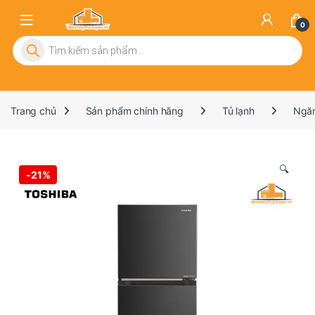
0
Tìm kiếm sản phẩm
Trang chủ
Sản phẩm chính hãng
Tủ lạnh
Ngăn
🔍
-
21%