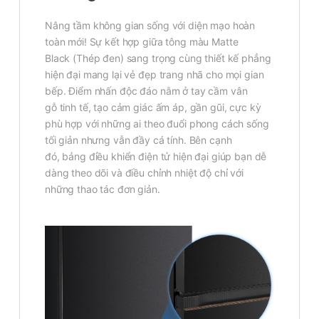
Nâng tầm không gian sống với diện mạo hoàn
toàn mới! Sự kết hợp giữa tông màu Matte
Black (Thép đen) sang trọng cùng thiết kế phẳng
hiện đại mang lại vẻ đẹp trang nhã cho mọi gian
bếp. Điểm nhấn độc đáo nằm ở tay cầm vân
gỗ tinh tế, tạo cảm giác ấm áp, gần gũi, cực kỳ
phù hợp với những ai theo đuổi phong cách sống
tối giản nhưng vẫn đầy cá tính. Bên cạnh
đó, bảng điều khiển điện tử hiện đại giúp bạn dễ
dàng theo dõi và điều chỉnh nhiệt độ chỉ với
những thao tác đơn giản.