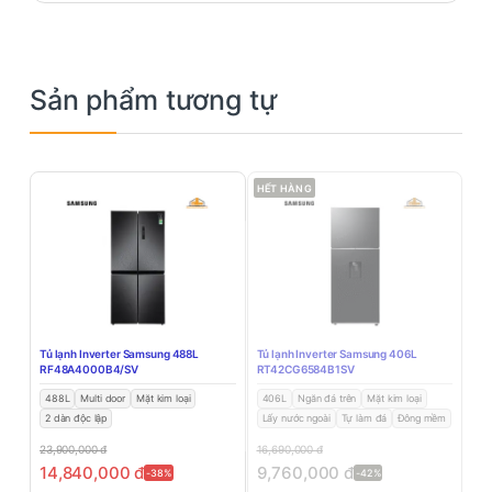
Sản phẩm tương tự
HẾT HÀNG
Tủ lạnh Inverter Samsung 488L
Tủ lạnh Inverter Samsung 406L
RF48A4000B4/SV
RT42CG6584B1SV
488L
Multi door
Mặt kim loại
406L
Ngăn đá trên
Mặt kim loại
2 dàn độc lập
Lấy nước ngoài
Tự làm đá
Đông mềm
23,900,000
đ
16,690,000
đ
14,840,000
đ
9,760,000
đ
-38%
-42%