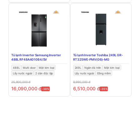
Tủ lạnh Inverter Samsung Inverter
Tủ lạnh Inverter Toshiba 249L GR-
488L RF48A4010B4/SV
RT325WE-PMV(06)-MG
488L
Multi door
Mặt kim loại
249L
Ngăn đá trên
Mặt kim loại
Lấy nước ngoài
2 dàn độc lập
Lấy nước ngoài
Đông mềm
25,900,000
đ
9,990,000
đ
16,090,000
đ
6,510,000
đ
-38%
-35%