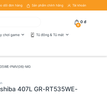
o dõi đơn hàng
Sản phẩm chính hãng
Tài khoản
0
đ
0
y chơi game
Tủ đông & Tủ mát
RT535WE-PMV(06)-MG
nh
Toshiba 407L GR-RT535WE-