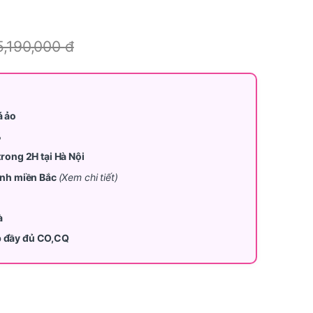
5,190,000
đ
á ảo
%
trong 2H tại Hà Nội
tỉnh miền Bắc
(Xem chi tiết)
à
p đầy đủ CO,CQ