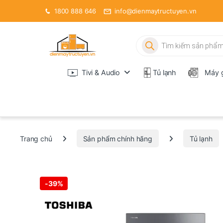
1800 888 646
info@dienmaytructuyen.vn
Tìm kiếm sản phẩm
Tivi & Audio
Tủ lạnh
Máy g
Trang chủ
Sản phẩm chính hãng
Tủ lạnh
-
39%