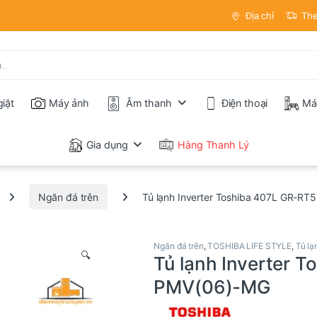
Địa chỉ
The
iặt
Máy ảnh
Âm thanh
Điện thoại
Má
Gia dụng
Hàng Thanh Lý
Ngăn đá trên
Tủ lạnh Inverter Toshiba 407L GR-
Ngăn đá trên
,
TOSHIBA LIFE STYLE
,
Tủ lạ
🔍
Tủ lạnh Inverter 
PMV(06)-MG