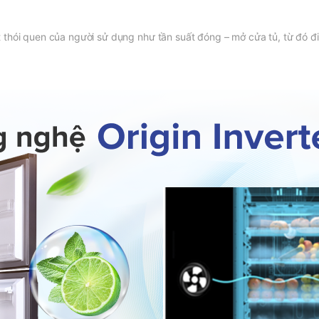
thói quen của người sử dụng như tần suất đóng – mở cửa tủ, từ đó đi