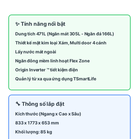
✨ Tính năng nổi bật
Dung tích 471L (Ngăn mát 305L - Ngăn đá 166L)
Thiết kế mặt kim loại Xám, Multi door 4 cánh
Lấy nước mát ngoài
Ngăn đông mềm linh hoạt Flex Zone
Origin Inverter ™ tiết kiệm điện
Quản lý từ xa qua ứng dụng TSmartLife
🔧 Thông số lắp đặt
Kích thước (Ngang x Cao x Sâu)
833 x 1773 x
653
mm
Khối lượng: 85 kg