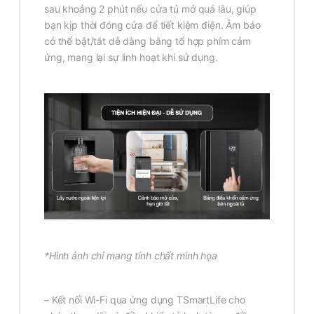
sau khoảng 2 phút nếu cửa tủ mở quá lâu, giúp
bạn kịp thời đóng cửa để tiết kiệm điện. Âm báo
có thể bật/tắt dễ dàng bằng tổ hợp phím cảm
ứng, mang lại sự linh hoạt khi sử dụng.
*Hình ảnh chỉ mang tính chất minh họa
– Kết nối Wi-Fi qua ứng dụng TSmartLife cho