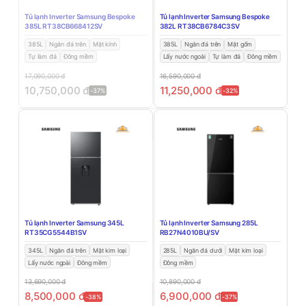
Tủ lạnh Inverter Samsung Bespoke
Tủ lạnh Inverter Samsung Bespoke
385L RT38CB668412SV
382L RT38CB6784C3SV
385L
Ngăn đá trên
Mặt kính
385L
Ngăn đá trên
Mặt gốm
Tự làm đá
Đông mềm
Lấy nước ngoài
Tự làm đá
Đông mềm
17,090,000
đ
16,590,000
đ
10,750,000
đ
11,250,000
đ
-37%
-32%
Tủ lạnh Inverter Samsung 345L
Tủ lạnh Inverter Samsung 285L
RT35CG5544B1SV
RB27N4010BU/SV
345L
Ngăn đá trên
Mặt kim loại
285L
Ngăn đá dưới
Mặt kim loại
Lấy nước ngoài
Đông mềm
Đông mềm
13,690,000
đ
10,890,000
đ
8,500,000
đ
6,900,000
đ
-38%
-37%