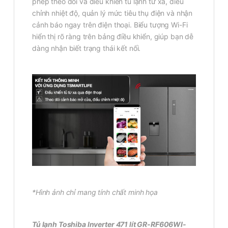
phép theo dõi và điều khiển tủ lạnh từ xa, điều
chỉnh nhiệt độ, quản lý mức tiêu thụ điện và nhận
cảnh báo ngay trên điện thoại. Biểu tượng Wi-Fi
hiển thị rõ ràng trên bảng điều khiển, giúp bạn dễ
dàng nhận biết trạng thái kết nối.
*Hình ảnh chỉ mang tính chất minh họa
Tủ lạnh Toshiba Inverter 471 lít GR-RF606WI-