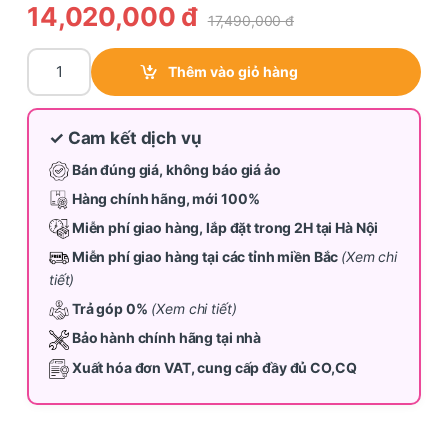
14,020,000
đ
17,490,000
đ
Tủ lạnh Inverter Toshiba 471L GR-RF606WI-PMV(60)-AG quant
Thêm vào giỏ hàng
✓ Cam kết dịch vụ
Bán đúng giá, không báo giá ảo
Hàng chính hãng, mới 100%
Miễn phí giao hàng, lắp đặt trong 2H tại Hà Nội
Miễn phí giao hàng tại các tỉnh miền Bắc
(Xem chi
tiết)
Trả góp 0%
(Xem chi tiết)
Bảo hành chính hãng tại nhà
Xuất hóa đơn VAT, cung cấp đầy đủ CO,CQ