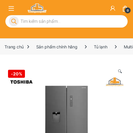
0
Tìm kiếm sản phẩm
Trang chủ
Sản phẩm chính hãng
Tủ lạnh
Mult
🔍
-
20%